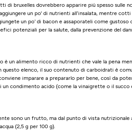
tti di bruxelles dovrebbero apparire più spesso sulle no
e aggiungere un po' di nutrienti all’insalata, mentre cot
giungete un po’ di bacon e assaporateli come gustoso 
efici potenziali per la salute, dalla prevenzione del da
cio è un alimento ricco di nutrienti che vale la pena me
in questo elenco, il suo contenuto di carboidrati è com
onviene imparare a prepararlo per bene, così da poterl
i un condimento acido (come la vinaigrette o il succo 
te sono un frutto, ma dal punto di vista nutrizionale a
cqua (2,5 g per 100 g).