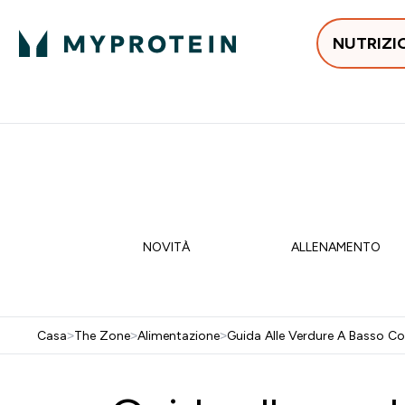
NUTRIZI
In Tendenza
Proteine
Integratori
Vit
Enter In Tendenza submenu
Enter Proteine subm
Enter I
⌄
⌄
⌄
Spedizione Gratis da 55 €
💥 50% DI SCONTO SU CREATIN
NOVITÀ
ALLENAMENTO
Casa
>
The Zone
>
Alimentazione
>
Guida Alle Verdure A Basso Co