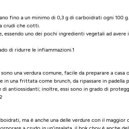
tano fino a un minimo di 0,3 g di carboidrati ogni 100 g
ia crudi che cotti.
e, essendo uno dei pochi ingredienti vegetali ad avere i
do di ridurre le infiammazioni.1
e, sono una verdura comune, facile da preparare a casa o
ire in una frittata come brunch, da ripassare in padel
 di antiossidanti; inoltre, essi sono in grado di protegg
2
rboidrati, ma è anche una delle verdure con il maggior 
ncorporare a crudo in un’insalata, il bok choy è anche de