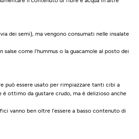
aumentare il contenuto di fibre e acqua in altre
 via dei semi), ma vengono consumati nelle insalate
o in salse come l’hummus o la guacamole al posto dei
re può essere usato per rimpiazzare tanti cibi a
iore è ottimo da gustare crudo, ma è delizioso anche
efici vanno ben oltre l’essere a basso contenuto di