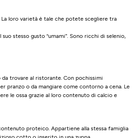
. La loro varietà è tale che potete scegliere tra
l suo stesso gusto “umami”. Sono ricchi di selenio,
 da trovare al ristorante.
Con pochissimi
la per pranzo o da mangiare come contorno a cena. Le
ere le ossa grazie al loro contenuto di calcio e
contenuto proteico. Appartiene alla stessa famiglia
lizioso cotto o inserito in una zuppa.