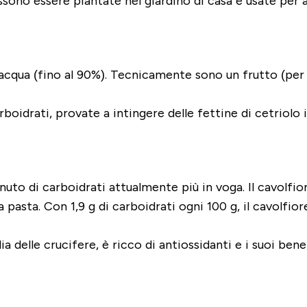
ssono essere piantate nel giardino di casa e usate per 
i acqua (fino al 90%). Tecnicamente sono un frutto (per
arboidrati, provate a intingere delle fettine di cetriol
nuto di carboidrati attualmente più in voga. Il cavolfio
la pasta. Con 1,9 g di carboidrati ogni 100 g, il cavolf
 delle crucifere, è ricco di antiossidanti e i suoi ben