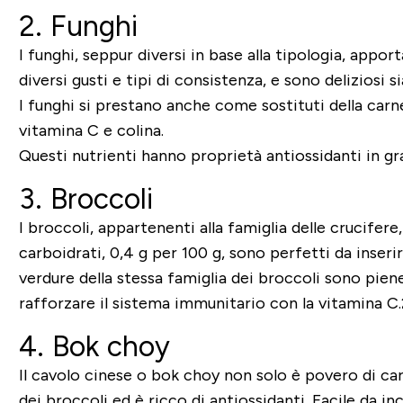
2. Funghi
I funghi, seppur diversi in base alla tipologia, appor
diversi gusti e tipi di consistenza, e sono deliziosi s
I funghi si prestano anche come sostituti della carn
vitamina C e colina.
Questi nutrienti hanno proprietà antiossidanti in gra
3. Broccoli
I broccoli, appartenenti alla famiglia delle crucifer
carboidrati, 0,4 g per 100 g, sono perfetti da inser
verdure della stessa famiglia dei broccoli sono piene
rafforzare il sistema immunitario con la vitamina C.
4. Bok choy
Il cavolo cinese o bok choy non solo è povero di ca
dei broccoli ed è ricco di antiossidanti. Facile da i