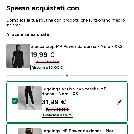
Spesso acquistati con
Completa la tua routine con prodotti che funzionano meglio
insieme
Articolo selezionato
Giacca crop MP Power da donna - Nera - XXS
discounted price
19,99 €‎
Prima 49,99 €‎
Risparmia 30,00 €‎
Leggings Active con tasche MP
donna - Nero - XS
discounted price
31,99 €‎
Seleziona questo prodotto - Leggings Active con ta
Prima 39,99 €‎
Risparmia 8,00 €‎
Leggings MP Power da donna - Neri