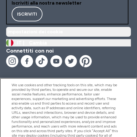
Iscriviti alla nostra newsletter
ISCRIVITI
Impostazioni dei cookie
IT |
Cambia
Connettiti con noi
We use cookies and other tracking tools on this site, which may be
provided by third parties, to operate and secure our site, enable
Aiuto & Informazioni
social media features, enhance performance, tailor user
experiences, support our marketing and advertising efforts. These
also enable us and third parties to access and record user and
activity data, such as IP addresses and online identifiers, referring
Prodotti
URLs, searches and interactions, browser and device details, and
other usage information, which may be used to provide enhanced
functionality and personalized experiences, analyze and improve
performance, and reach users with more relevant content and ads
on this site and across third party sites. If you click “Accept All” this
Chi Siamo
site may deploy cookies (including third party cookies) for all of