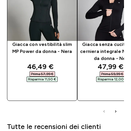
Giacca con vestibilità slim
Giacca senza cucitur
MP Power da donna - Nera
cerniera integrale MP
da donna - Nero
discounted price
discounted
46,49 €‎
47,99 €‎
Prima 57,99 €‎
Prima 59,99 €‎
Risparmia 11,50 €‎
Risparmia 12,00 €‎
ACQUISTO RAPIDO
ACQUISTO RAPI
Tutte le recensioni dei clienti