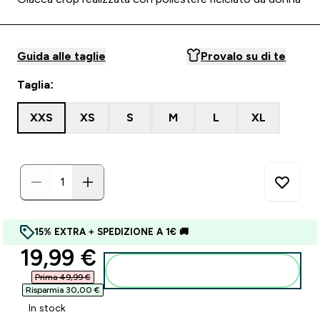
Guida alle taglie
Provalo su di te
Taglia:
XXS
XS
S
M
L
XL
15% EXTRA + SPEDIZIONE A 1€ 🚚
discounted price
19,99 €‎
Aggiungi al carrello
Prima 49,99 €‎
Risparmia 30,00 €‎
In stock