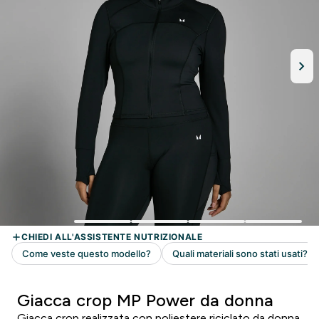
Giacca crop MP Power da donna
Giacca crop realizzata con poliestere riciclato da donna