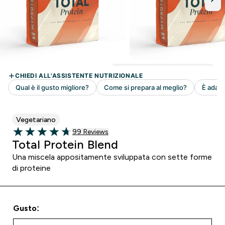
Vegetariano
99 customer reviews
99 Reviews
4.73 out of 5 stars
Total Protein Blend
Una miscela appositamente sviluppata con sette forme
di proteine
Gusto: