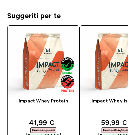
Suggeriti per te
Impact Whey Protein
Impact Whey Isola
discounted price
discounte
41,99 €‎
59,99 €‎
Prima 69,99 €‎
Prima 104,99 €‎