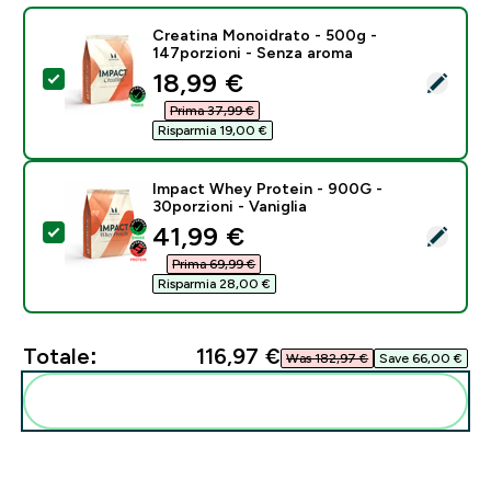
Creatina Monoidrato - 500g -
147porzioni - Senza aroma
discounted price
18,99 €‎
Seleziona questo prodotto - Creatina Monoidrato - 5
Prima 37,99 €‎
Risparmia 19,00 €‎
Impact Whey Protein - 900G -
30porzioni - Vaniglia
discounted price
41,99 €‎
Seleziona questo prodotto - Impact Whey Protein - 90
Prima 69,99 €‎
Risparmia 28,00 €‎
Totale:
116,97 €‎
Was 182,97 €‎
Save 66,00 €‎
Aggiungi alla tua routine