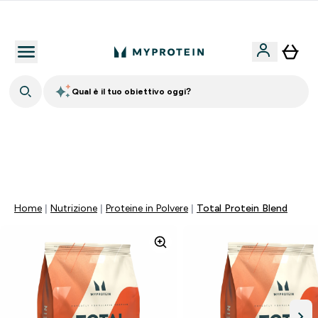
Nuovo Cliente? 15% Extra
Qual è il tuo obiettivo oggi?
⚡ SCIROPPO SENZA ZUCCHERI GRATIS DA 65€ | FINO
AL -60% SU QUASI TUTTO | SCADE TRA
0 0
:
0 0
:
5 2
:
2 6
Giorni
Ore
Minuti
Secondi
Home
Nutrizione
Proteine in Polvere
Total Protein Blend