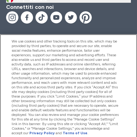
Connettiti con noi
We use cookies and other tracking tools on this site, which may be
provided by third parties, to operate and secure our site, enable
Aiuto & Informazioni
social media features, enhance performance, tailor user
experiences, support our marketing and advertising efforts. These
also enable us and third parties to access and record user and
activity data, such as IP addresses and online identifiers, referring
Prodotti
URLs, searches and interactions, browser and device details, and
other usage information, which may be used to provide enhanced
functionality and personalized experiences, analyze and improve
performance, and reach users with more relevant content and ads
on this site and across third party sites. If you click “Accept All” this
Chi Siamo
site may deploy cookies (including third party cookies) for all of
these purposes. If you click “Limit Cookies,” your IP address and
other browsing information may still be collected but only cookies
(including third party cookies) that are necessary to operate, secure
Fedeltà & Premi
and enable default website features and functionalities will be
deployed. You can also review and manage your cookie preferences
for this site at any time by clicking the “Manage Cookie Settings”
link in this banner. By using this site or clicking "Accept All," "Limit
Cookies," or "Manage Cookie Settings," you acknowledge and
2026 The Hut.com Ltd
accept our
Privacy Policy
and
Terms of Use
.