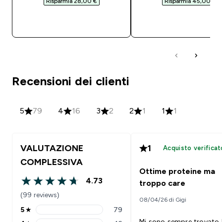
Risparmia 28,00 €‎
Risparmia 45,00 €‎
ACQUISTO RAPIDO
ACQUISTO RAPI
Recensioni dei clienti
5
79
4
16
3
2
2
1
1
1
VALUTAZIONE
1
Acquisto verificat
COMPLESSIVA
Ottime proteine ma
4.73
troppo care
4.73 out of 5 stars
(99 reviews)
08/04/26 di Gigi
5
★
79
5 stars rating 79 reviews
Mi sono sempre trovato