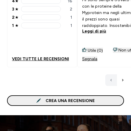
4
★
16
4 stars rating 16 reviews
con le proteine della
3
★
2
3 stars rating 2 reviews
Myprotein ma negli ultim
2
★
1
il prezzi sono quasi
2 stars rating 1 reviews
1
★
1
raddoppiato. Insostenibi
1 stars rating 1 reviews
Leggi di più
Non ut
Utile (0)
VEDI TUTTE LE RECENSIONI
Segnala
CREA UNA RECENSIONE