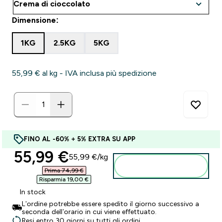
Dimensione:
1KG
2.5KG
5KG
55,99 €‎ al kg - IVA inclusa più spedizione
FINO AL -60% + 5% EXTRA SU APP
discounted price
55,99 €‎
55,99 €‎/kg
Aggiungi al carrello
Prima 74,99 €‎
Risparmia 19,00 €‎
In stock
L’ordine potrebbe essere spedito il giorno successivo a
seconda dell’orario in cui viene effettuato.
Resi entro 30 giorni su tutti gli ordini