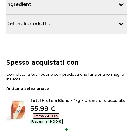
Ingredienti
Dettagli prodotto
Spesso acquistati con
Completa la tua routine con prodotti che funzionano meglio
insieme
Articolo selezionato
Total Protein Blend - 1kg - Crema di cioccolato
discounted price
55,99 €‎
Prima 74,99 €‎
Risparmia 19,00 €‎