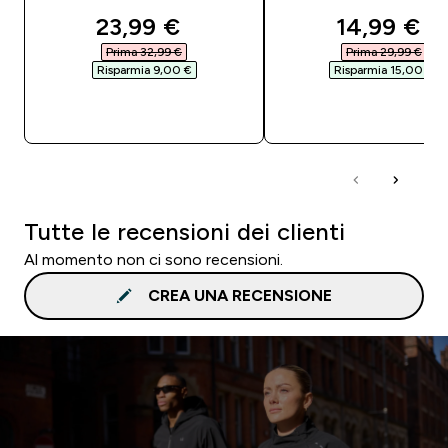
discounted price
discounte
23,99 €‎
14,99 €‎
Prima 32,99 €‎
Prima 29,99 €‎
Risparmia 9,00 €‎
Risparmia 15,00 €‎
ACQUISTO RAPIDO
ACQUISTO RAPI
Tutte le recensioni dei clienti
Al momento non ci sono recensioni.
CREA UNA RECENSIONE