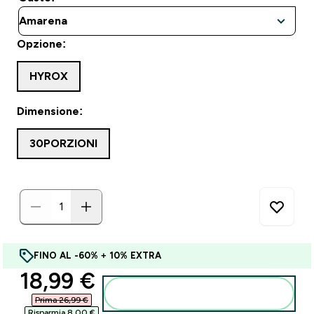
Opzione:
HYROX
Dimensione:
30PORZIONI
FINO AL -60% + 10% EXTRA
discounted price
18,99 €‎
Aggiungi al carrello
Prima 26,99 €‎
Risparmia 8,00 €‎