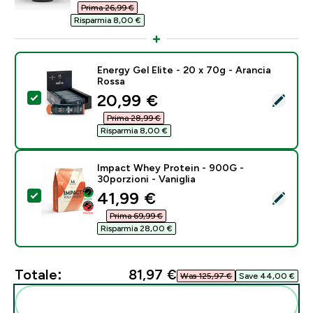
Prima 26,99 €‎
Risparmia 8,00 €‎
Energy Gel Elite - 20 x 70g - Arancia
Rossa
discounted price
20,99 €‎
Seleziona questo prodotto - Energy Gel Elite - 20 x 7
Prima 28,99 €‎
Risparmia 8,00 €‎
Impact Whey Protein - 900G -
30porzioni - Vaniglia
discounted price
41,99 €‎
Seleziona questo prodotto - Impact Whey Protein - 90
Prima 69,99 €‎
Risparmia 28,00 €‎
Totale:
81,97 €‎
Was 125,97 €‎
Save 44,00 €‎
Aggiungi alla tua routine