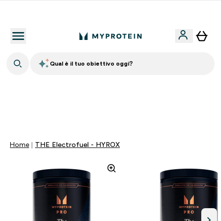
Nuovo Cliente? 15% Extra
Qual è il tuo obiettivo oggi?
15% EXTRA SULLA NUOVA COLLEZIONE DI
ABBIGLIAMENTO | SCADE TRA
0 0
:
0 6
:
4 9
:
2 3
Giorni
Ore
Minuti
Secondi
Home
THE Electrofuel - HYROX