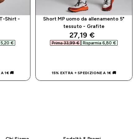
T-Shirt -
Short MP uomo da allenamento 5"
tessuto - Grafite
d price
discounted price
27,19 €‎
 5,20 €‎
Prima 33,99 €‎
Risparmia 6,80 €‎
IDO
ACQUISTO RAPIDO
A 1€ 🚚
15% EXTRA + SPEDIZIONE A 1€ 🚚
Chi Siamo
Fedeltà & Premi