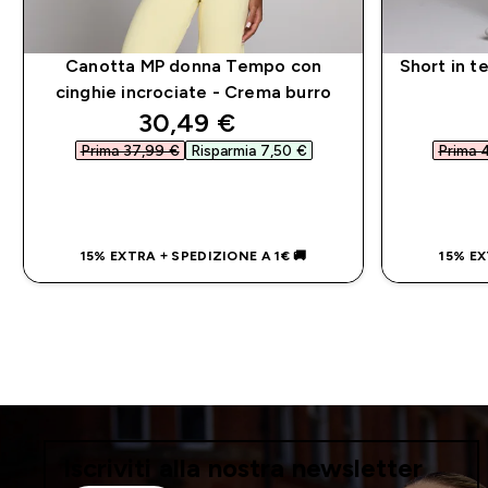
Canotta MP donna Tempo con
Short in t
cinghie incrociate - Crema burro
discounted price
30,49 €‎
Prima 37,99 €‎
Risparmia 7,50 €‎
Prima 
ACQUISTO RAPIDO
15% EXTRA + SPEDIZIONE A 1€ 🚚
15% EX
Iscriviti alla nostra newsletter