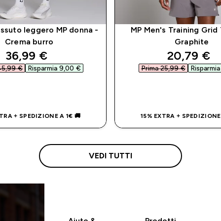
essuto leggero MP donna -
MP Men's Training Grid 
Crema burro
Graphite
discounted price
discounte
36,99 €‎
20,79 €‎
45,99 €‎
Risparmia 9,00 €‎
Prima 25,99 €‎
Risparmia
ACQUISTO RAPIDO
ACQUISTO RAP
TRA + SPEDIZIONE A 1€ 🚚
15% EXTRA + SPEDIZIONE 
VEDI TUTTI
Aiuto &
Prodotti