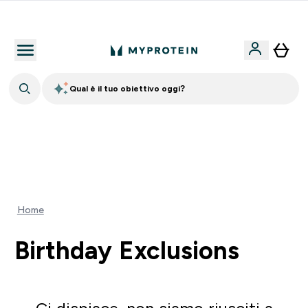
Nuovo Cliente? 15% Extra
Qual è il tuo obiettivo oggi?
60% DI SCONTO SULLA LINEA DI ASHWAGANDHA |
SCADE TRA
0 0
:
0 0
:
4 3
:
1 8
Giorni
Ore
Minuti
Secondi
Home
Birthday Exclusions