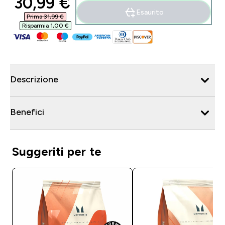
discounted price
30,99 €‎
Esaurito
Prima 31,99 €‎
Risparmia 1,00 €‎
Descrizione
Benefici
Suggeriti per te