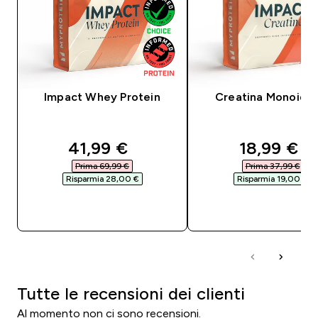
Impact Whey Protein
Creatina Monoidra
discounted price
discounte
41,99 €‎
18,99 €‎
Prima 69,99 €‎
Prima 37,99 €‎
Risparmia 28,00 €‎
Risparmia 19,00 €‎
ACQUISTO RAPIDO
ACQUISTO RAPI
Tutte le recensioni dei clienti
Al momento non ci sono recensioni.