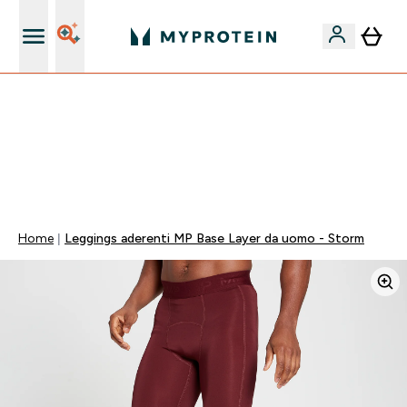
Nuovo Cliente? 15% Extra
15% EXTRA SULLA NUOVA COLLEZIONE DI
ABBIGLIAMENTO | SCADE TRA
0 0
:
1 4
:
1 5
:
4 8
Giorni
Ore
Minuti
Secondi
Home
Leggings aderenti MP Base Layer da uomo - Storm