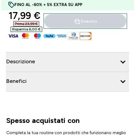
FINO AL -60% + 5% EXTRA SU APP
discounted price
17,99 €‎
Esaurito
Prima 23,99 €‎
Risparmia 6,00 €‎
Descrizione
Benefici
Spesso acquistati con
Completa la tua routine con prodotti che funzionano meglio