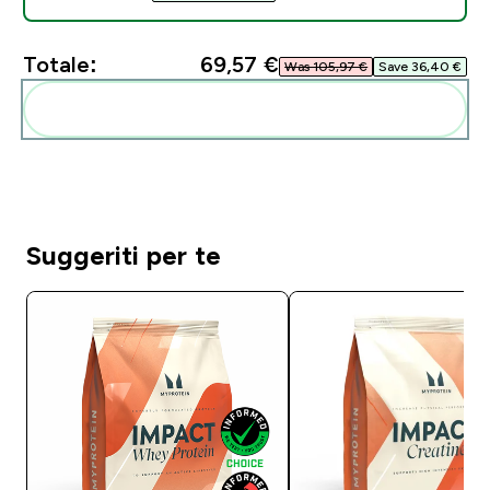
Totale:
69,57 €‎
Was 105,97 €‎
Save 36,40 €‎
Aggiungi alla tua routine
Suggeriti per te