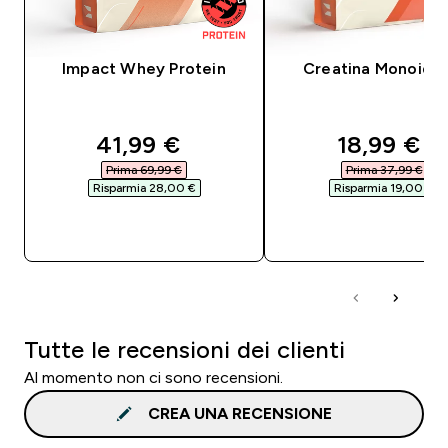
Impact Whey Protein
Creatina Monoidra
discounted price
discounte
41,99 €‎
18,99 €‎
Prima 69,99 €‎
Prima 37,99 €‎
Risparmia 28,00 €‎
Risparmia 19,00 €‎
ACQUISTO RAPIDO
ACQUISTO RAPI
Tutte le recensioni dei clienti
Al momento non ci sono recensioni.
CREA UNA RECENSIONE