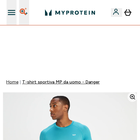
Nuovo Cliente? 15% Extra
60% DI SCONTO SULLA LINEA DI ASHWAGANDHA |
SCADE TRA
0 0
:
2 3
:
0 0
:
1 2
Giorni
Ore
Minuti
Secondi
Home
T-shirt sportiva MP da uomo - Danger