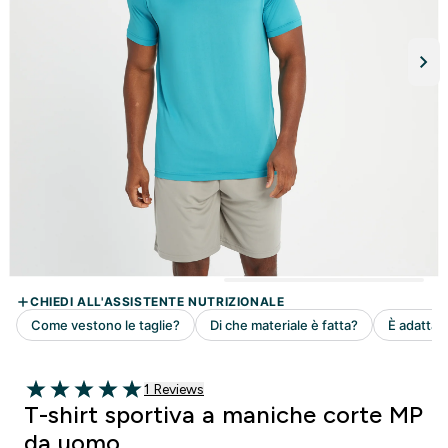
1 customer reviews
1 Reviews
5 out of 5 stars
T-shirt sportiva a maniche corte MP
da uomo