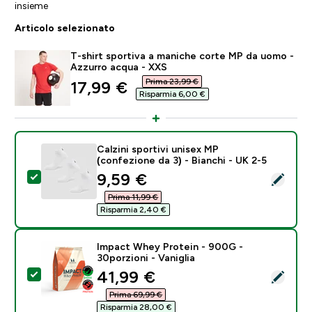
insieme
Articolo selezionato
T-shirt sportiva a maniche corte MP da uomo -
Azzurro acqua - XXS
Prima 23,99 €‎
discounted price
17,99 €‎
Risparmia 6,00 €‎
Calzini sportivi unisex MP
(confezione da 3) - Bianchi - UK 2-5
discounted price
9,59 €‎
Seleziona questo prodotto - Calzini sportivi unisex MP
Prima 11,99 €‎
Risparmia 2,40 €‎
Impact Whey Protein - 900G -
30porzioni - Vaniglia
discounted price
41,99 €‎
Seleziona questo prodotto - Impact Whey Protein - 90
Prima 69,99 €‎
Risparmia 28,00 €‎