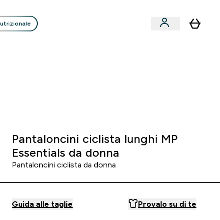
utrizionale
Clienti
Liquidazione
Consigli degli Esperti
nack submenu
i submenu
Enter Consigli de
⌄
p
15€ per ogni Nuovo Amico
0 0
:
1 7
:
5 4
:
2 3
orni
Ore
Minuti
Secondi
Pantaloncini ciclista lunghi MP
Essentials da donna
Pantaloncini ciclista da donna
Guida alle taglie
Provalo su di te