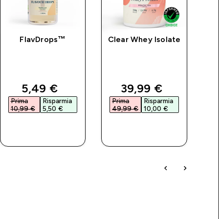
FlavDrops™
Clear Whey Isolate
S
T
price
discounted price
discounted price
5,49 €‎
39,99 €‎
Prima
Risparmia
Prima
Risparmia
10,99 €‎
5,50 €‎
49,99 €‎
10,00 €‎
ACQUISTO
ACQUISTO
RAPIDO
RAPIDO