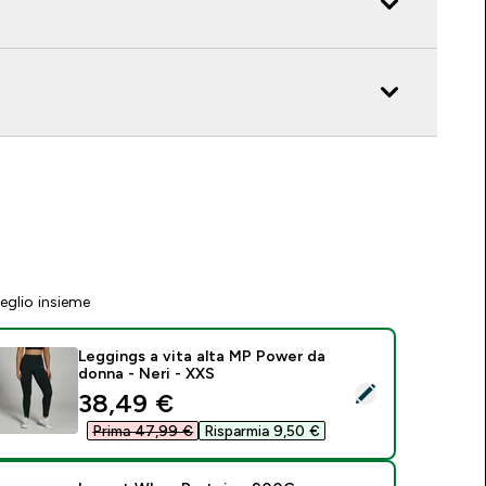
eglio insieme
Leggings a vita alta MP Power da
donna - Neri - XXS
eleziona questo prodotto - Leggings a vita alta MP Power da 
discounted price
38,49 €‎
Prima 47,99 €‎
Risparmia 9,50 €‎