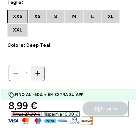
Taglia:
XXS
XS
S
M
L
XL
XXL
Colore: Deep Teal
FINO AL -60% + 5% EXTRA SU APP
discounted price
8,99 €‎
Esaurito
Prima 27,99 €‎
Risparmia 19,00 €‎