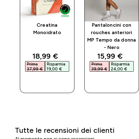
Creatina
Pantaloncini con
Monoidrato
rouches anteriori
MP Tempo da donna
- Nero
d price
discounted price
discounted 
18,99 €‎
15,99 €‎
ia
Prima
Risparmia
Prima
Risparmia
‎
37,99 €‎
19,00 €‎
39,99 €‎
24,00 €‎
ACQUISTO
ACQUISTO
RAPIDO
RAPIDO
Tutte le recensioni dei clienti
Al momento non ci sono recensioni.