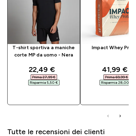
T-shirt sportiva a maniche
Impact Whey Prot
corte MP da uomo - Nera
discounted price
discounte
22,49 €‎
41,99 €‎
Prima 27,99 €‎
Prima 69,99 €‎
Risparmia 5,50 €‎
Risparmia 28,00 €‎
ACQUISTO RAPIDO
ACQUISTO RAPI
Tutte le recensioni dei clienti