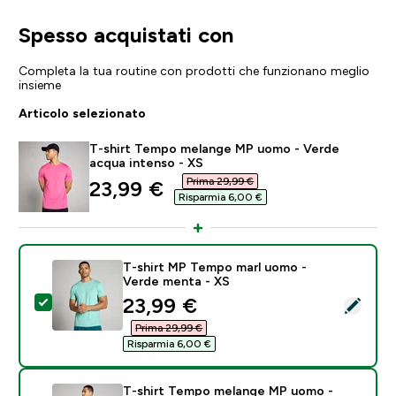
Spesso acquistati con
Completa la tua routine con prodotti che funzionano meglio
insieme
Articolo selezionato
T-shirt Tempo melange MP uomo - Verde
acqua intenso - XS
Prima 29,99 €‎
discounted price
23,99 €‎
Risparmia 6,00 €‎
T-shirt MP Tempo marl uomo -
Verde menta - XS
discounted price
23,99 €‎
Seleziona questo prodotto - T-shirt MP Tempo marl 
Prima 29,99 €‎
Risparmia 6,00 €‎
T-shirt Tempo melange MP uomo -