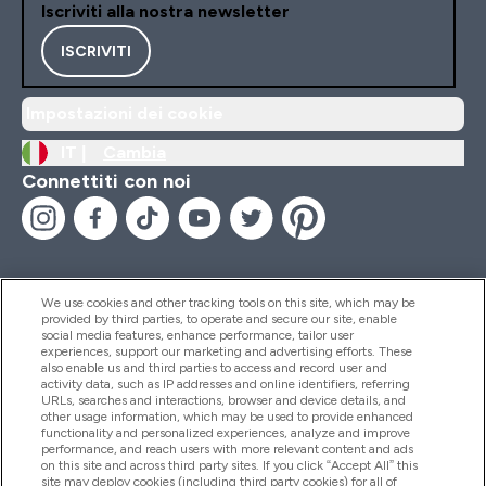
Iscriviti alla nostra newsletter
ISCRIVITI
Impostazioni dei cookie
IT |
Cambia
Connettiti con noi
We use cookies and other tracking tools on this site, which may be
provided by third parties, to operate and secure our site, enable
Aiuto & Informazioni
social media features, enhance performance, tailor user
experiences, support our marketing and advertising efforts. These
also enable us and third parties to access and record user and
activity data, such as IP addresses and online identifiers, referring
Prodotti
URLs, searches and interactions, browser and device details, and
other usage information, which may be used to provide enhanced
functionality and personalized experiences, analyze and improve
performance, and reach users with more relevant content and ads
on this site and across third party sites. If you click “Accept All” this
Chi Siamo
site may deploy cookies (including third party cookies) for all of