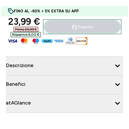
FINO AL -60% + 5% EXTRA SU APP
discounted price
23,99 €‎
Esaurito
Prima 29,99 €‎
Risparmia 6,00 €‎
Descrizione
Benefici
atAGlance