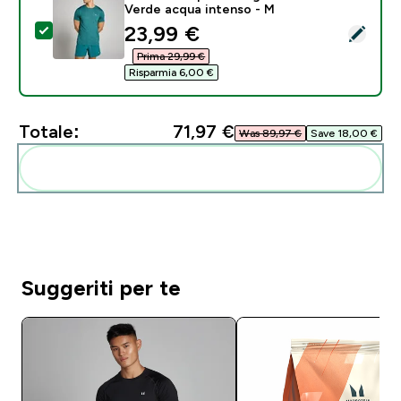
Verde acqua intenso - M
discounted price
23,99 €‎
Seleziona questo prodotto - T-shirt Tempo melange 
Prima 29,99 €‎
Risparmia 6,00 €‎
Totale:
71,97 €‎
Was 89,97 €‎
Save 18,00 €‎
Aggiungi alla tua routine
Suggeriti per te