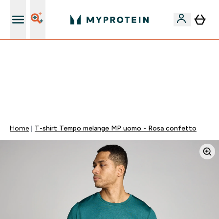
Nuovo Cliente? 15% Extra
15% EXTRA SULLA NUOVA COLLEZIONE DI
ABBIGLIAMENTO | SCADE TRA
0 0
:
0 3
:
5 5
:
0 2
Giorni
Ore
Minuti
Secondi
Home
T-shirt Tempo melange MP uomo - Rosa confetto