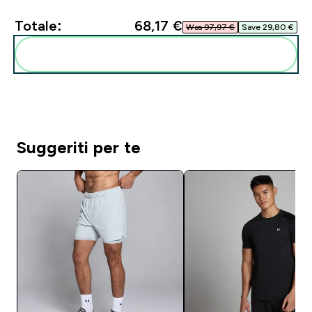
Totale:
68,17 €‎
Was 97,97 €‎
Save 29,80 €‎
Aggiungi alla tua routine
Suggeriti per te