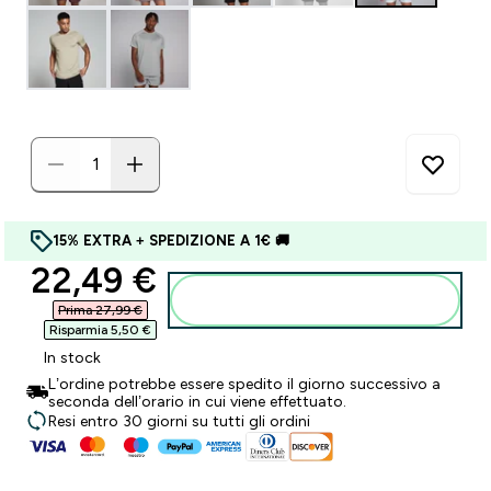
15% EXTRA + SPEDIZIONE A 1€ 🚚
discounted price
22,49 €‎
Aggiungi al carrello
Prima 27,99 €‎
Risparmia 5,50 €‎
In stock
L’ordine potrebbe essere spedito il giorno successivo a
seconda dell’orario in cui viene effettuato.
Resi entro 30 giorni su tutti gli ordini