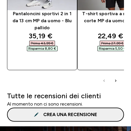
Pantaloncini sportivi 2 in 1
T-shirt sportiva a ma
da 13 cm MP da uomo - Blu
corte MP da uomo - 
pallido
discounted price
discounte
35,19 €‎
22,49 €‎
Prima 43,99 €‎
Prima 27,99 €‎
Risparmia 8,80 €‎
Risparmia 5,50 €‎
ACQUISTO RAPIDO
ACQUISTO RAPI
Tutte le recensioni dei clienti
Al momento non ci sono recensioni.
CREA UNA RECENSIONE