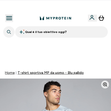
Qualità Garantita
Qual è il tuo obiettivo oggi?
15% EXTRA SULLA NUOVA COLLEZIONE DI
ABBIGLIAMENTO | SCADE TRA
0 0
:
1 7
:
5 4
:
4 4
Giorni
Ore
Minuti
Secondi
Home
T-shirt sportiva MP da uomo - Blu pallido