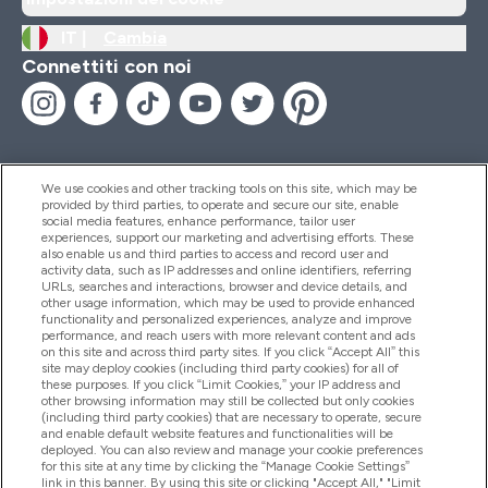
IT |
Cambia
Connettiti con noi
We use cookies and other tracking tools on this site, which may be
provided by third parties, to operate and secure our site, enable
Aiuto & Informazioni
social media features, enhance performance, tailor user
experiences, support our marketing and advertising efforts. These
also enable us and third parties to access and record user and
activity data, such as IP addresses and online identifiers, referring
Prodotti
URLs, searches and interactions, browser and device details, and
other usage information, which may be used to provide enhanced
functionality and personalized experiences, analyze and improve
performance, and reach users with more relevant content and ads
on this site and across third party sites. If you click “Accept All” this
Chi Siamo
site may deploy cookies (including third party cookies) for all of
these purposes. If you click “Limit Cookies,” your IP address and
other browsing information may still be collected but only cookies
(including third party cookies) that are necessary to operate, secure
Fedeltà & Premi
and enable default website features and functionalities will be
deployed. You can also review and manage your cookie preferences
for this site at any time by clicking the “Manage Cookie Settings”
link in this banner. By using this site or clicking "Accept All," "Limit