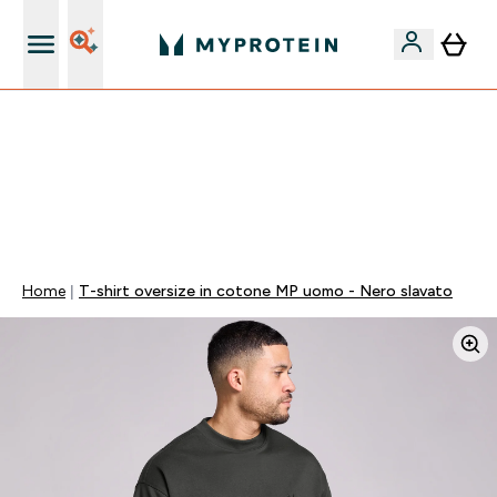
Nuovo Cliente? 15% Extra
💥 50% DI SCONTO SU CREATINA & SELEZIONATI + 5%
EXTRA SU APP | SCADE TRA
0 0
:
1 6
:
1 8
:
4 7
Giorni
Ore
Minuti
Secondi
Home
T-shirt oversize in cotone MP uomo - Nero slavato