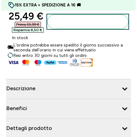
15% EXTRA + SPEDIZIONE A 1€ 🚚
discounted price
25,49 €‎
Aggiungi al carrello
Prima 33,99 €‎
Risparmia 8,50 €‎
In stock
L’ordine potrebbe essere spedito il giorno successivo a
seconda dell’orario in cui viene effettuato.
Resi entro 30 giorni su tutti gli ordini
Descrizione
Benefici
Dettagli prodotto