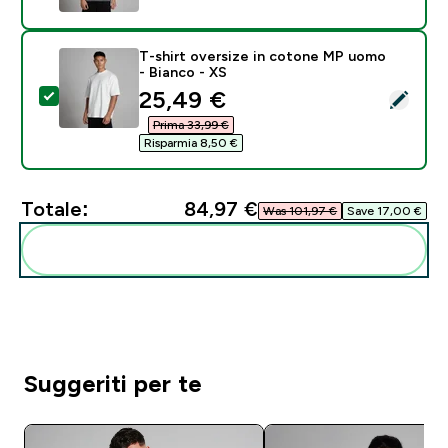
T-shirt oversize in cotone MP uomo
- Bianco - XS
discounted price
25,49 €‎
Seleziona questo prodotto - T-shirt oversize in coto
Prima 33,99 €‎
Risparmia 8,50 €‎
Totale:
84,97 €‎
Was 101,97 €‎
Save 17,00 €‎
Aggiungi alla tua routine
Suggeriti per te