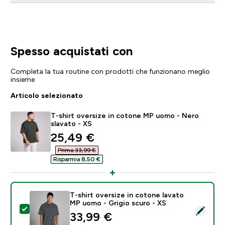
Spesso acquistati con
Completa la tua routine con prodotti che funzionano meglio
insieme
Articolo selezionato
T-shirt oversize in cotone MP uomo - Nero
slavato - XS
discounted price
25,49 €‎
Prima 33,99 €‎
Risparmia 8,50 €‎
T-shirt oversize in cotone lavato
MP uomo - Grigio scuro - XS
Seleziona questo prodotto - T-shirt oversize in coto
33,99 €‎