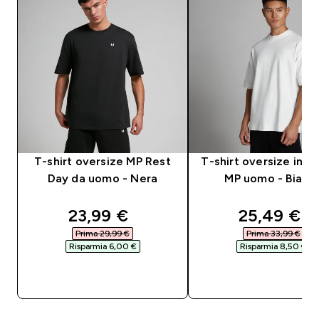
T-shirt oversize MP Rest
T-shirt oversize in c
Day da uomo - Nera
MP uomo - Bianc
discounted price
discounte
23,99 €‎
25,49 €‎
Prima 29,99 €‎
Prima 33,99 €‎
Risparmia 6,00 €‎
Risparmia 8,50 €‎
ACQUISTO RAPIDO
ACQUISTO RAPI