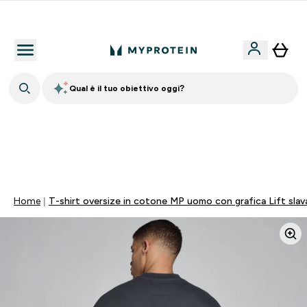
Nuovo Cliente? 15% Extra
Qual è il tuo obiettivo oggi?
💥 50% DI SCONTO SU CREATINA & SELEZIONATI + 5%
EXTRA SU APP | SCADE TRA
0 0
:
1 9
:
0 9
:
0 8
Giorni
Ore
Minuti
Secondi
Home
T-shirt oversize in cotone MP uomo con grafica Lift slava