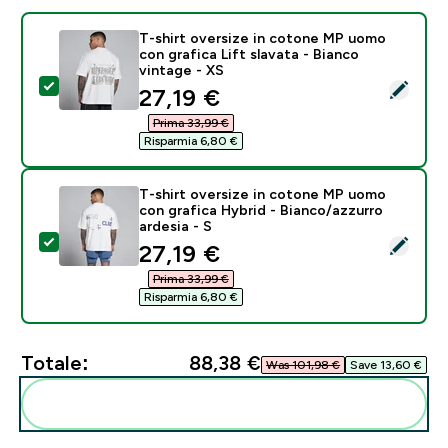
T-shirt oversize in cotone MP uomo
con grafica Lift slavata - Bianco
vintage - XS
Seleziona questo prodotto - T-shirt oversize in coton
discounted price
27,19 €‎
Prima 33,99 €‎
Risparmia 6,80 €‎
T-shirt oversize in cotone MP uomo
con grafica Hybrid - Bianco/azzurro
ardesia - S
Seleziona questo prodotto - T-shirt oversize in coton
discounted price
27,19 €‎
Prima 33,99 €‎
Risparmia 6,80 €‎
Totale:
88,38 €‎
Was 101,98 €‎
Save 13,60 €‎
Aggiungi alla tua routine