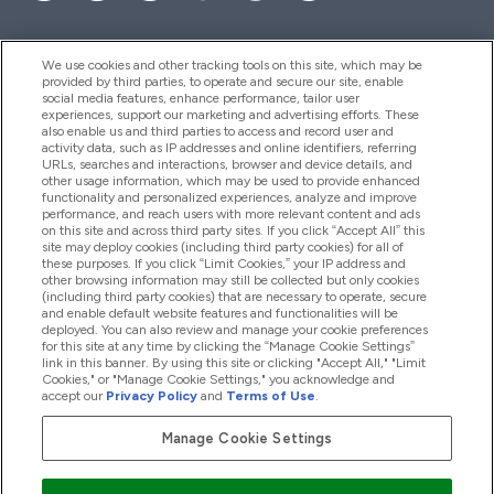
We use cookies and other tracking tools on this site, which may be
provided by third parties, to operate and secure our site, enable
Aiuto & Informazioni
social media features, enhance performance, tailor user
experiences, support our marketing and advertising efforts. These
also enable us and third parties to access and record user and
activity data, such as IP addresses and online identifiers, referring
Prodotti
URLs, searches and interactions, browser and device details, and
other usage information, which may be used to provide enhanced
functionality and personalized experiences, analyze and improve
performance, and reach users with more relevant content and ads
on this site and across third party sites. If you click “Accept All” this
Chi Siamo
site may deploy cookies (including third party cookies) for all of
these purposes. If you click “Limit Cookies,” your IP address and
other browsing information may still be collected but only cookies
(including third party cookies) that are necessary to operate, secure
Fedeltà & Premi
and enable default website features and functionalities will be
deployed. You can also review and manage your cookie preferences
for this site at any time by clicking the “Manage Cookie Settings”
link in this banner. By using this site or clicking "Accept All," "Limit
Cookies," or "Manage Cookie Settings," you acknowledge and
2026 The Hut.com Ltd
accept our
Privacy Policy
and
Terms of Use
.
Manage Cookie Settings