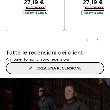
discounted price
discounte
27,19 €‎
27,19 €‎
Prima 33,99 €‎
Prima 33,99 €‎
Risparmia 6,80 €‎
Risparmia 6,80 €‎
ACQUISTO RAPIDO
ACQUISTO RAPI
Tutte le recensioni dei clienti
Al momento non ci sono recensioni.
CREA UNA RECENSIONE