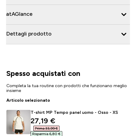
atAGlance
Dettagli prodotto
Spesso acquistati con
Completa la tua routine con prodotti che funzionano meglio
insieme
Articolo selezionato
T-shirt MP Tempo panel uomo - Osso - XS
discounted price
27,19 €‎
Prima 33,99 €‎
Risparmia 6,80 €‎