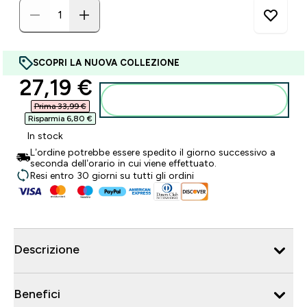
SCOPRI LA NUOVA COLLEZIONE
discounted price
27,19 €‎
Aggiungi al carrello
Prima 33,99 €‎
Risparmia 6,80 €‎
In stock
L’ordine potrebbe essere spedito il giorno successivo a
seconda dell’orario in cui viene effettuato.
Resi entro 30 giorni su tutti gli ordini
Descrizione
Benefici