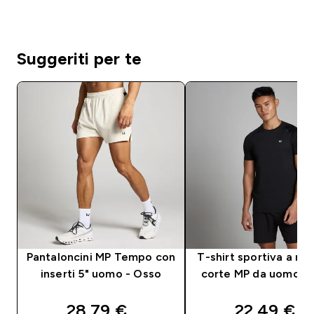
Suggeriti per te
Pantaloncini MP Tempo con
T-shirt sportiva a ma
inserti 5" uomo - Osso
corte MP da uomo - 
discounted price
discounte
28,79 €‎
22,49 €‎