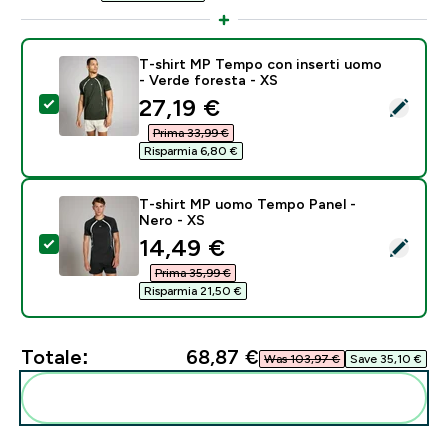
T-shirt MP Tempo con inserti uomo
- Verde foresta - XS
discounted price
27,19 €‎
Seleziona questo prodotto - T-shirt MP Tempo con in
Prima 33,99 €‎
Risparmia 6,80 €‎
T-shirt MP uomo Tempo Panel -
Nero - XS
discounted price
14,49 €‎
Seleziona questo prodotto - T-shirt MP uomo Tempo 
Prima 35,99 €‎
Risparmia 21,50 €‎
Totale:
68,87 €‎
Was 103,97 €‎
Save 35,10 €‎
Aggiungi alla tua routine