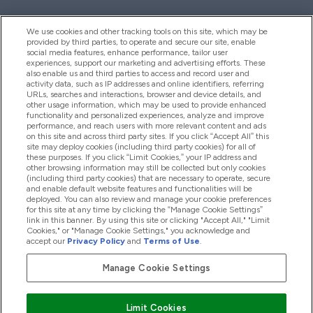
We use cookies and other tracking tools on this site, which may be
provided by third parties, to operate and secure our site, enable
Aiuto & Informazioni
social media features, enhance performance, tailor user
experiences, support our marketing and advertising efforts. These
also enable us and third parties to access and record user and
activity data, such as IP addresses and online identifiers, referring
Prodotti
URLs, searches and interactions, browser and device details, and
other usage information, which may be used to provide enhanced
functionality and personalized experiences, analyze and improve
performance, and reach users with more relevant content and ads
on this site and across third party sites. If you click “Accept All” this
Chi Siamo
site may deploy cookies (including third party cookies) for all of
these purposes. If you click “Limit Cookies,” your IP address and
other browsing information may still be collected but only cookies
(including third party cookies) that are necessary to operate, secure
Fedeltà & Premi
and enable default website features and functionalities will be
deployed. You can also review and manage your cookie preferences
for this site at any time by clicking the “Manage Cookie Settings”
link in this banner. By using this site or clicking "Accept All," "Limit
Cookies," or "Manage Cookie Settings," you acknowledge and
2026 The Hut.com Ltd
accept our
Privacy Policy
and
Terms of Use
.
Manage Cookie Settings
Paga con
Limit Cookies