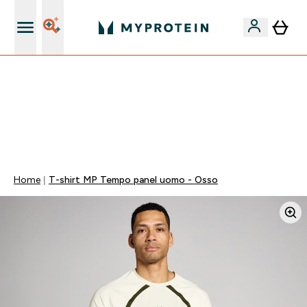
Nuovo Cliente? 15% Extra
💥 -50% SULLE VITAMINE + 5% EXTRA SU APP | SCADE
TRA
0 0
:
0 4
:
2 0
:
1 9
Giorni
Ore
Minuti
Secondi
Home
T-shirt MP Tempo panel uomo - Osso