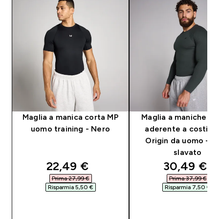
Maglia a manica corta MP
Maglia a maniche lu
uomo training - Nero
aderente a costine
Origin da uomo - N
slavato
discounted price
discounted
22,49 €‎
30,49 €‎
Prima 27,99 €‎
Prima 37,99 €‎
Risparmia 5,50 €‎
Risparmia 7,50 €‎
ACQUISTO RAPIDO
ACQUISTO RAPI