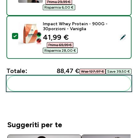
Prima 29,99 €‎
Risparmia 6,00 €‎
Impact Whey Protein - 900G -
30porzioni - Vaniglia
discounted price
41,99 €‎
Seleziona questo prodotto - Impact Whey Protein - 90
Prima 69,99 €‎
Risparmia 28,00 €‎
Totale:
88,47 €‎
Was 127,97 €‎
Save 39,50 €‎
Aggiungi alla tua routine
Suggeriti per te