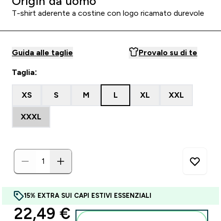
Origin da uomo
T-shirt aderente a costine con logo ricamato durevole
Guida alle taglie
Provalo su di te
Taglia:
XS
S
M
L
XL
XXL
XXXL
15% EXTRA SUI CAPI ESTIVI ESSENZIALI
discounted price
22,49 €‎