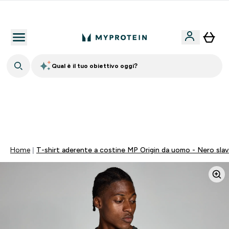
Nuovo Cliente? 15% Extra
Qual è il tuo obiettivo oggi?
⚡ SCIROPPO SENZA ZUCCHERI GRATIS DA 65€ | FINO
AL -60% SU QUASI TUTTO | SCADE TRA
0 0
:
0 9
:
4 4
:
4 4
Giorni
Ore
Minuti
Secondi
Home
T-shirt aderente a costine MP Origin da uomo - Nero sla