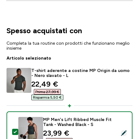
Spesso acquistati con
Completa la tua routine con prodotti che funzionano meglio
insieme
Articolo selezionato
T-shirt aderente a costine MP Origin da uomo
- Nero slavato - L
discounted price
22,49 €‎
Prima 27,99 €‎
Risparmia 5,50 €‎
MP Men's Lift Ribbed Muscle Fit
Tank - Washed Black - S
discounted price
23,99 €‎
Seleziona questo prodotto - MP Men's Lift Ribbed Mus