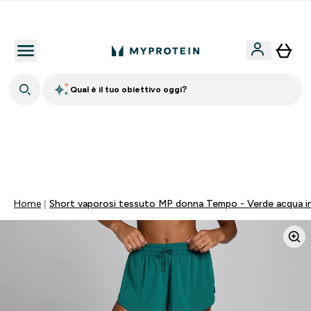
Nuovo Cliente? 15% Extra
Qual è il tuo obiettivo oggi?
💥 -50% SULLE VITAMINE + 5% EXTRA SU APP | SCADE
TRA
0 0
:
0 7
:
1 2
:
3 1
Giorni
Ore
Minuti
Secondi
Home
Short vaporosi tessuto MP donna Tempo - Verde acqua i