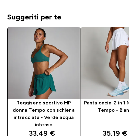
Suggeriti per te
Reggiseno sportivo MP
Pantaloncini 2 in 1 MP
donna Tempo con schiena
Tempo - Bianco
intrecciata - Verde acqua
intenso
discounted price
discounte
33,49 €‎
35,19 €‎