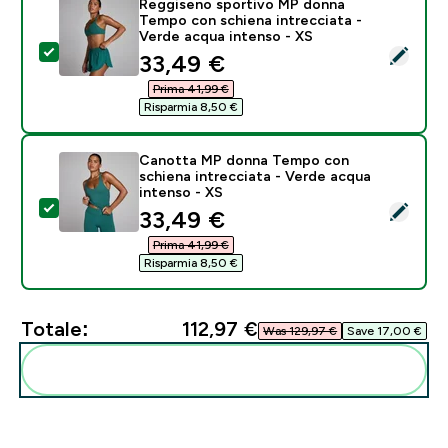
Reggiseno sportivo MP donna
Tempo con schiena intrecciata -
Verde acqua intenso - XS
Seleziona questo prodotto - Reggiseno sportivo MP d
discounted price
33,49 €‎
Prima 41,99 €‎
Risparmia 8,50 €‎
Canotta MP donna Tempo con
schiena intrecciata - Verde acqua
intenso - XS
Seleziona questo prodotto - Canotta MP donna Tempo 
discounted price
33,49 €‎
Prima 41,99 €‎
Risparmia 8,50 €‎
Totale:
112,97 €‎
Was 129,97 €‎
Save 17,00 €‎
Aggiungi alla tua routine