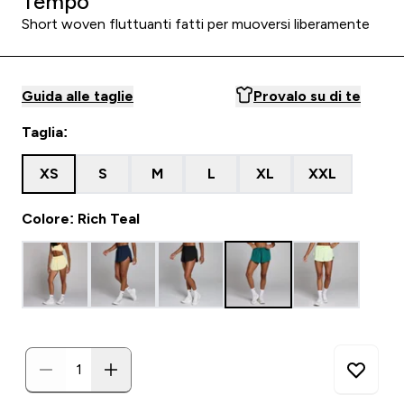
Tempo
Short woven fluttuanti fatti per muoversi liberamente
Guida alle taglie
Provalo su di te
Taglia:
XS
S
M
L
XL
XXL
Colore: Rich Teal