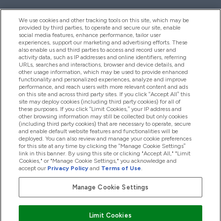
We use cookies and other tracking tools on this site, which may be
provided by third parties, to operate and secure our site, enable
Aiuto & Informazioni
social media features, enhance performance, tailor user
experiences, support our marketing and advertising efforts. These
also enable us and third parties to access and record user and
activity data, such as IP addresses and online identifiers, referring
Prodotti
URLs, searches and interactions, browser and device details, and
other usage information, which may be used to provide enhanced
functionality and personalized experiences, analyze and improve
performance, and reach users with more relevant content and ads
on this site and across third party sites. If you click “Accept All” this
Chi Siamo
site may deploy cookies (including third party cookies) for all of
these purposes. If you click “Limit Cookies,” your IP address and
other browsing information may still be collected but only cookies
(including third party cookies) that are necessary to operate, secure
Fedeltà & Premi
and enable default website features and functionalities will be
deployed. You can also review and manage your cookie preferences
for this site at any time by clicking the “Manage Cookie Settings”
link in this banner. By using this site or clicking "Accept All," "Limit
Cookies," or "Manage Cookie Settings," you acknowledge and
2026 The Hut.com Ltd
accept our
Privacy Policy
and
Terms of Use
.
Manage Cookie Settings
Paga con
Limit Cookies