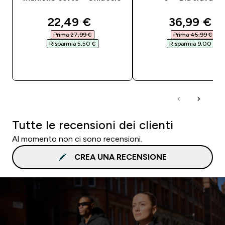
discounted price
discounte
22,49 €‎
36,99 €‎
Prima 27,99 €‎
Prima 45,99 €‎
Risparmia 5,50 €‎
Risparmia 9,00 €‎
ACQUISTO RAPIDO
ACQUISTO RAPI
Tutte le recensioni dei clienti
Al momento non ci sono recensioni.
CREA UNA RECENSIONE