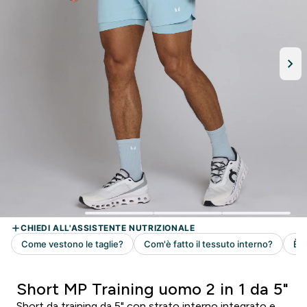
Short MP Training uomo 2 in 1 da 5"
Short da training da 5" con strato interno integrato e