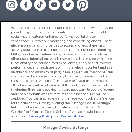
We use cookies and other tracking tools on this site, which may be
provided by third parties, to operate and secure our site, enable
Aiuto & Informazioni
social media features, enhance performance, tailor user
experiences, support our marketing and advertising efforts. These
also enable us and third parties to access and record user and
activity data, such as IP addresses and online identifiers, referring
Prodotti
URLs, searches and interactions, browser and device details, and
other usage information, which may be used to provide enhanced
functionality and personalized experiences, analyze and improve
performance, and reach users with more relevant content and ads
on this site and across third party sites. If you click “Accept All” this
Chi Siamo
site may deploy cookies (including third party cookies) for all of
these purposes. If you click “Limit Cookies,” your IP address and
other browsing information may still be collected but only cookies
(including third party cookies) that are necessary to operate, secure
Fedeltà & Premi
and enable default website features and functionalities will be
deployed. You can also review and manage your cookie preferences
for this site at any time by clicking the “Manage Cookie Settings”
link in this banner. By using this site or clicking "Accept All," "Limit
Cookies," or "Manage Cookie Settings," you acknowledge and
2026 The Hut.com Ltd
accept our
Privacy Policy
and
Terms of Use
.
Manage Cookie Settings