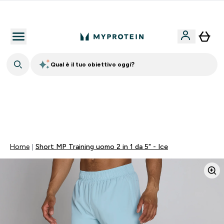
Nuovo Cliente? 15% Extra
Qual è il tuo obiettivo oggi?
15% EXTRA SULLA NUOVA COLLEZIONE DI
ABBIGLIAMENTO | SCADE TRA
0 0
:
0 6
:
5 8
:
0 8
Giorni
Ore
Minuti
Secondi
Home
Short MP Training uomo 2 in 1 da 5" - Ice