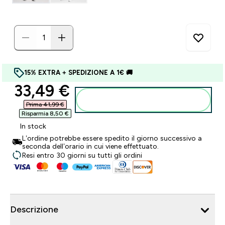
15% EXTRA + SPEDIZIONE A 1€ 🚚
discounted price
33,49 €‎
Aggiungi al carrello
Prima 41,99 €‎
Risparmia 8,50 €‎
In stock
L’ordine potrebbe essere spedito il giorno successivo a
seconda dell’orario in cui viene effettuato.
Resi entro 30 giorni su tutti gli ordini
Descrizione