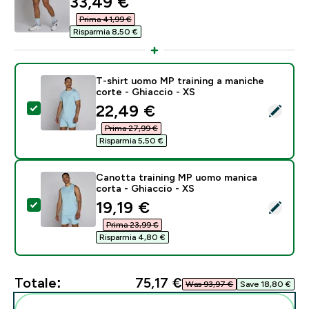
discounted price
33,49 €‎
Prima 41,99 €‎
Risparmia 8,50 €‎
T-shirt uomo MP training a maniche
corte - Ghiaccio - XS
discounted price
22,49 €‎
Seleziona questo prodotto - T-shirt uomo MP training
Prima 27,99 €‎
Risparmia 5,50 €‎
Canotta training MP uomo manica
corta - Ghiaccio - XS
discounted price
19,19 €‎
Seleziona questo prodotto - Canotta training MP uom
Prima 23,99 €‎
Risparmia 4,80 €‎
Totale:
75,17 €‎
Was 93,97 €‎
Save 18,80 €‎