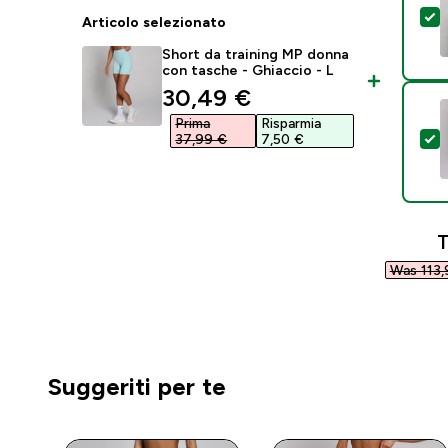
S
Articolo selezionato
Short da training MP donna
con tasche - Ghiaccio - L
discounted price
30,49 €‎
Prima
Risparmia
S
37,99 €‎
7,50 €‎
T
Was 113,
Suggeriti per te