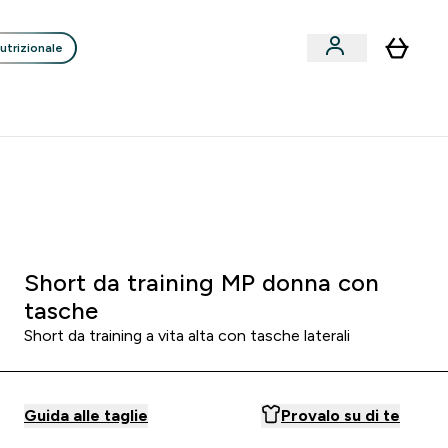
utrizionale
Clienti
Liquidazione
Consigli degli Esperti
nack submenu
i submenu
Enter Consigli de
⌄
p
15€ per ogni Nuovo Amico
 3
:
4 7
:
5 7
re
Minuti
Secondi
Short da training MP donna con
tasche
Short da training a vita alta con tasche laterali
Guida alle taglie
Provalo su di te