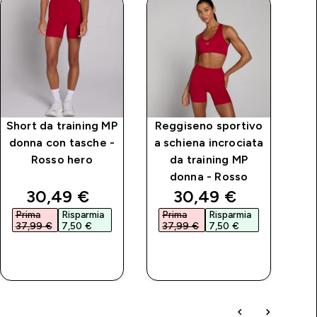
Short da training MP
Reggiseno sportivo
P
donna con tasche -
a schiena incrociata
M
Rosso hero
da training MP
donna - Rosso
price
discounted price
discounted price
30,49 €‎
30,49 €‎
Prima
Risparmia
Prima
Risparmia
P
37,99 €‎
7,50 €‎
37,99 €‎
7,50 €‎
4
ACQUISTO
ACQUISTO
RAPIDO
RAPIDO