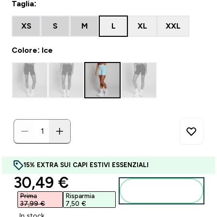
Taglia:
XS
S
M
L
XL
XXL
Colore: Ice
15% EXTRA SUI CAPI ESTIVI ESSENZIALI
discounted price
30,49 €‎
Aggiungi al
carrello
Prima
Risparmia
37,99 €‎
7,50 €‎
In stock