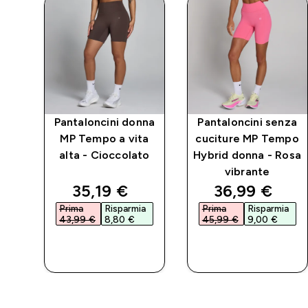
P
Pantaloncini donna
Pantaloncini senza
 -
MP Tempo a vita
cuciture MP Tempo
alta - Cioccolato
Hybrid donna - Rosa
vibrante
ed price
discounted price
discounted 
35,19 €‎
36,99 €‎
a
Prima
Risparmia
Prima
Risparmia
43,99 €‎
8,80 €‎
45,99 €‎
9,00 €‎
ACQUISTO
ACQUISTO
RAPIDO
RAPIDO