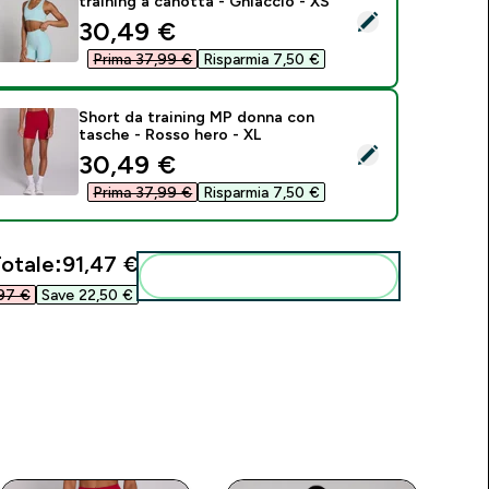
training a canotta - Ghiaccio - XS
eleziona questo prodotto - Reggiseno sportivo MP donna train
discounted price
30,49 €‎
Prima 37,99 €‎
Risparmia 7,50 €‎
Short da training MP donna con
tasche - Rosso hero - XL
eleziona questo prodotto - Short da training MP donna con t
discounted price
30,49 €‎
Prima 37,99 €‎
Risparmia 7,50 €‎
otale:
91,47 €‎
Aggiungi alla tua routine
97 €‎
Save 22,50 €‎