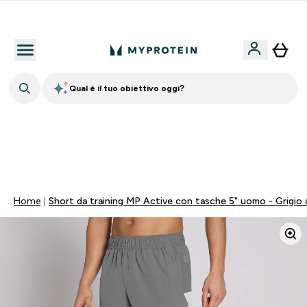
Nuovo Cliente? 15% Extra
Qual è il tuo obiettivo oggi?
15% EXTRA SULLA NUOVA COLLEZIONE DI
ABBIGLIAMENTO | SCADE TRA
0 0
:
2 3
:
3 2
:
0 7
Giorni
Ore
Minuti
Secondi
Home
Short da training MP Active con tasche 5" uomo - Grigio 