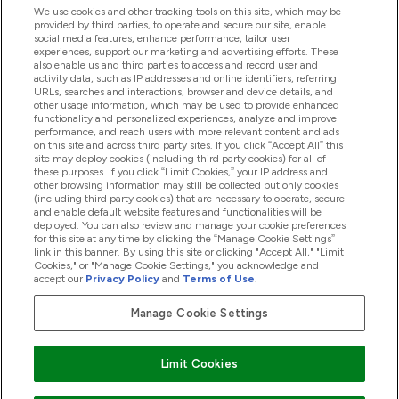
We use cookies and other tracking tools on this site, which may be
provided by third parties, to operate and secure our site, enable
Aiuto & Informazioni
social media features, enhance performance, tailor user
experiences, support our marketing and advertising efforts. These
also enable us and third parties to access and record user and
activity data, such as IP addresses and online identifiers, referring
Prodotti
URLs, searches and interactions, browser and device details, and
other usage information, which may be used to provide enhanced
functionality and personalized experiences, analyze and improve
performance, and reach users with more relevant content and ads
on this site and across third party sites. If you click “Accept All” this
Chi Siamo
site may deploy cookies (including third party cookies) for all of
these purposes. If you click “Limit Cookies,” your IP address and
other browsing information may still be collected but only cookies
(including third party cookies) that are necessary to operate, secure
Fedeltà & Premi
and enable default website features and functionalities will be
deployed. You can also review and manage your cookie preferences
for this site at any time by clicking the “Manage Cookie Settings”
link in this banner. By using this site or clicking "Accept All," "Limit
Cookies," or "Manage Cookie Settings," you acknowledge and
2026 The Hut.com Ltd
accept our
Privacy Policy
and
Terms of Use
.
Manage Cookie Settings
Paga con
Limit Cookies