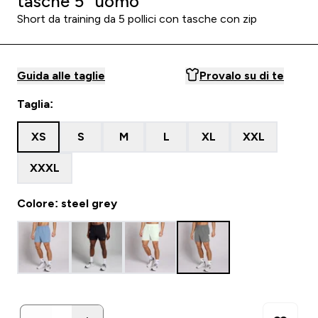
tasche 5" uomo
Short da training da 5 pollici con tasche con zip
Guida alle taglie
Provalo su di te
Taglia:
XS
S
M
L
XL
XXL
XXXL
Colore: steel grey