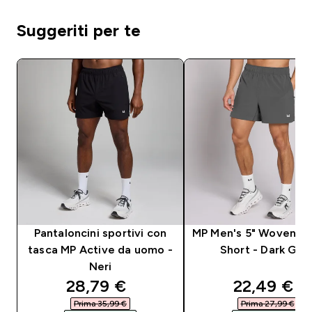
Suggeriti per te
Pantaloncini sportivi con
MP Men's 5" Woven Tr
tasca MP Active da uomo -
Short - Dark Gre
Neri
discounted price
discounte
28,79 €‎
22,49 €‎
Prima 35,99 €‎
Prima 27,99 €‎