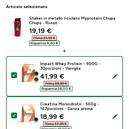
Articolo selezionato
Shaker in metallo riciclato Myprotein Chupa
Chups - Rosso
discounted price
19,19 €‎
Prima 23,99 €‎
Risparmia 4,80 €‎
Impact Whey Protein - 900G -
30porzioni - Vaniglia
discounted price
41,99 €‎
Seleziona questo prodotto - Impact Whey Protein - 90
Prima 69,99 €‎
Risparmia 28,00 €‎
Creatina Monoidrato - 500g -
147porzioni - Senza aroma
discounted price
18,99 €‎
Seleziona questo prodotto - Creatina Monoidrato - 5
Prima 37,99 €‎
Risparmia 19,00 €‎