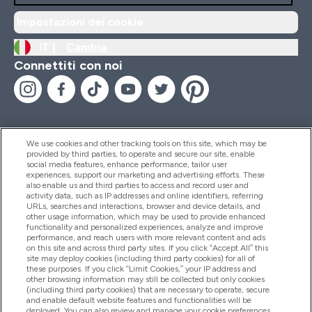
Impostazioni dei cookie
IT |
Cambia
Connettiti con noi
We use cookies and other tracking tools on this site, which may be
provided by third parties, to operate and secure our site, enable
Aiuto & Informazioni
social media features, enhance performance, tailor user
experiences, support our marketing and advertising efforts. These
also enable us and third parties to access and record user and
activity data, such as IP addresses and online identifiers, referring
Prodotti
URLs, searches and interactions, browser and device details, and
other usage information, which may be used to provide enhanced
functionality and personalized experiences, analyze and improve
performance, and reach users with more relevant content and ads
on this site and across third party sites. If you click “Accept All” this
Chi Siamo
site may deploy cookies (including third party cookies) for all of
these purposes. If you click “Limit Cookies,” your IP address and
other browsing information may still be collected but only cookies
(including third party cookies) that are necessary to operate, secure
Fedeltà & Premi
and enable default website features and functionalities will be
deployed. You can also review and manage your cookie preferences