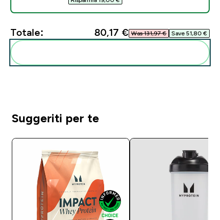
Totale:
80,17 €‎
Was 131,97 €‎
Save 51,80 €‎
Aggiungi alla tua routine
Suggeriti per te