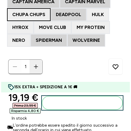
CAPTAIN AMERICA
CAPTAIN MARVEL
CHUPA CHUPS
DEADPOOL
HULK
HYROX
MOVE CLUB
MY PROTEIN
NERO
SPIDERMAN
WOLVERINE
15% EXTRA + SPEDIZIONE A 1€ 🚚
discounted price
19,19 €‎
Aggiungi al carrello
Prima 23,99 €‎
Risparmia 4,80 €‎
In stock
L’ordine potrebbe essere spedito il giorno successivo a
seconda dell’orario in cui viene effettuato.