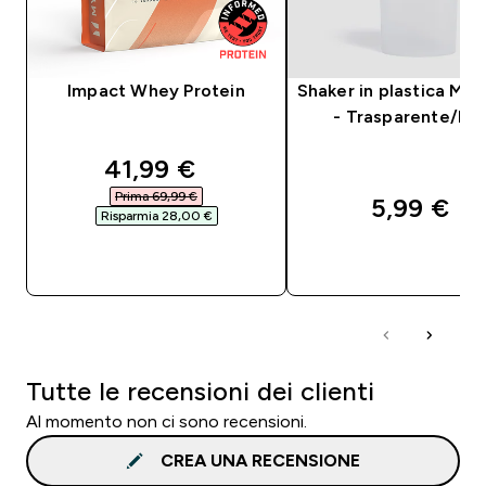
Impact Whey Protein
Shaker in plastica Myp
- Trasparente/Ne
discounted price
41,99 €‎
Prima 69,99 €‎
5,99 €‎
Risparmia 28,00 €‎
ACQUISTO RAPIDO
ACQUISTO RAPI
Tutte le recensioni dei clienti
Al momento non ci sono recensioni.
CREA UNA RECENSIONE