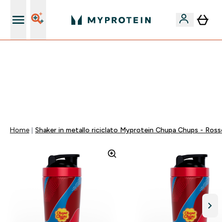
Nuovo Cliente? 15% Extra
💥 50% DI SCONTO SU CREATINA & SELEZIONATI + 5%
EXTRA SU APP | SCADE TRA
0 0
:
1 5
:
0 3
:
0 7
Giorni
Ore
Minuti
Secondi
Home
Shaker in metallo riciclato Myprotein Chupa Chups - Ros