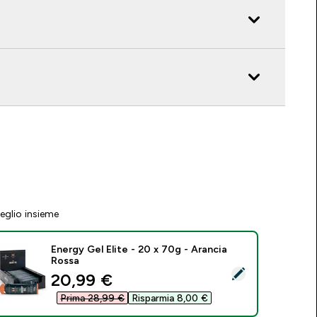
eglio insieme
Energy Gel Elite - 20 x 70g - Arancia
Rossa
eleziona questo prodotto - Energy Gel Elite - 20 x 70g - Aran
discounted price
20,99 €‎
Prima 28,99 €‎
Risparmia 8,00 €‎