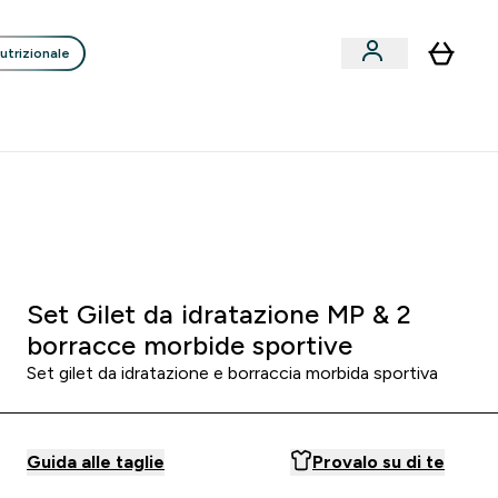
utrizionale
Clienti
Liquidazione
Consigli degli Esperti
nack submenu
i submenu
Enter Consigli de
⌄
p
15€ per ogni Nuovo Amico
:
0 4
:
5 2
:
5 4
Ore
Minuti
Secondi
Set Gilet da idratazione MP & 2
borracce morbide sportive
Set gilet da idratazione e borraccia morbida sportiva
Guida alle taglie
Provalo su di te