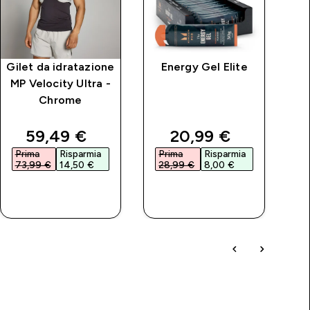
Gilet da idratazione
Energy Gel Elite
MP Velocity Ultra -
Chrome
price
discounted price
discounted price
59,49 €‎
20,99 €‎
Prima
Risparmia
Prima
Risparmia
P
73,99 €‎
14,50 €‎
28,99 €‎
8,00 €‎
6
ACQUISTO
ACQUISTO
RAPIDO
RAPIDO