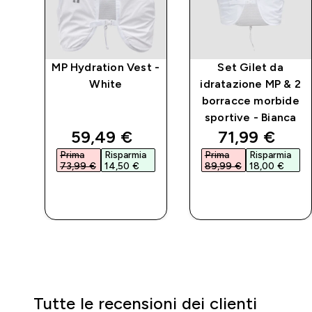
va
MP Hydration Vest -
Set Gilet da
ein
White
idratazione MP & 2
borracce morbide
sportive - Bianca
discounted price
discounted 
59,49 €‎
71,99 €‎
Prima
Risparmia
Prima
Risparmia
73,99 €‎
14,50 €‎
89,99 €‎
18,00 €‎
ACQUISTO
ACQUISTO
RAPIDO
RAPIDO
Tutte le recensioni dei clienti