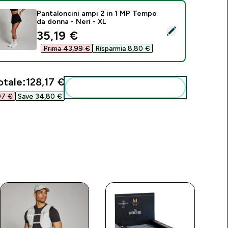
Pantaloncini ampi 2 in 1 MP Tempo
da donna - Neri - XL
eleziona questo prodotto - Pantaloncini ampi 2 in 1 MP Tempo
discounted price
35,19 €‎
Prima 43,99 €‎
Risparmia 8,80 €‎
otale:
128,17 €‎
Aggiungi alla tua routine
7 €‎
Save 34,80 €‎