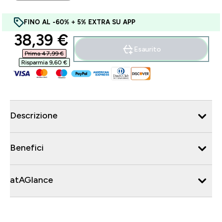
FINO AL -60% + 5% EXTRA SU APP
discounted price
38,39 €‎
Esaurito
Prima 47,99 €‎
Risparmia 9,60 €‎
Descrizione
Benefici
atAGlance