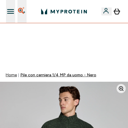
Nuovo Cliente? 15% Extra
55% DI SCONTO SUI PREWORKOUT SELEZIONATI |
SCADE TRA
0 0
:
0 5
:
5 7
:
1 3
Giorni
Ore
Minuti
Secondi
Home
Pile con cerniera 1/4 MP da uomo - Nero