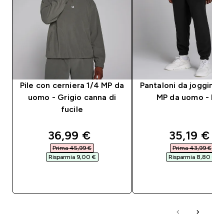
Pile con cerniera 1/4 MP da
Pantaloni da jogging i
uomo - Grigio canna di
MP da uomo - Ner
fucile
discounted price
discounte
36,99 €‎
35,19 €‎
Prima 45,99 €‎
Prima 43,99 €‎
Risparmia 9,00 €‎
Risparmia 8,80 €‎
ACQUISTO RAPIDO
ACQUISTO RAPI