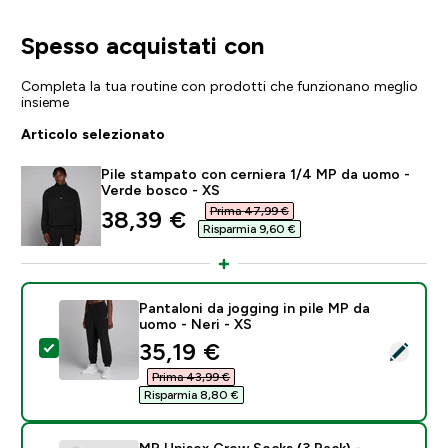
Spesso acquistati con
Completa la tua routine con prodotti che funzionano meglio
insieme
Articolo selezionato
Pile stampato con cerniera 1/4 MP da uomo -
Verde bosco - XS
Prima 47,99 €‎
discounted price
38,39 €‎
Risparmia 9,60 €‎
Pantaloni da jogging in pile MP da
uomo - Neri - XS
discounted price
35,19 €‎
Seleziona questo prodotto - Pantaloni da jogging in p
Prima 43,99 €‎
Risparmia 8,80 €‎
MP Unisex Crew Socks (3 Pack) -