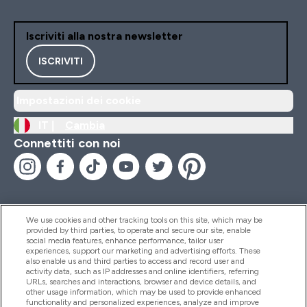
Iscriviti alla nostra newsletter
ISCRIVITI
Impostazioni dei cookie
IT |
Cambia
Connettiti con noi
We use cookies and other tracking tools on this site, which may be
provided by third parties, to operate and secure our site, enable
Aiuto & Informazioni
social media features, enhance performance, tailor user
experiences, support our marketing and advertising efforts. These
also enable us and third parties to access and record user and
activity data, such as IP addresses and online identifiers, referring
Prodotti
URLs, searches and interactions, browser and device details, and
other usage information, which may be used to provide enhanced
functionality and personalized experiences, analyze and improve