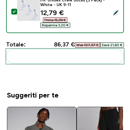
White - UK 9-11
discounted price
12,79 €‎
Seleziona questo prodotto - MP Unisex Crew Socks (3
Prima 15,99 €‎
Risparmia 3,20 €‎
Totale:
86,37 €‎
Was 107,97 €‎
Save 21,60 €‎
Aggiungi alla tua routine
Suggeriti per te