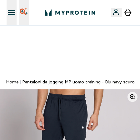
Nuovo Cliente? 15% Extra
💥 -50% SULLE VITAMINE + 5% EXTRA SU APP | SCADE
TRA
0 0
:
0 5
:
0 3
:
1 5
Giorni
Ore
Minuti
Secondi
Home
Pantaloni da jogging MP uomo training - Blu navy scuro