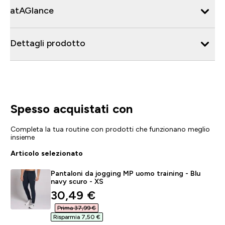
atAGlance
Dettagli prodotto
Spesso acquistati con
Completa la tua routine con prodotti che funzionano meglio
insieme
Articolo selezionato
Pantaloni da jogging MP uomo training - Blu
navy scuro - XS
discounted price
30,49 €‎
Prima 37,99 €‎
Risparmia 7,50 €‎