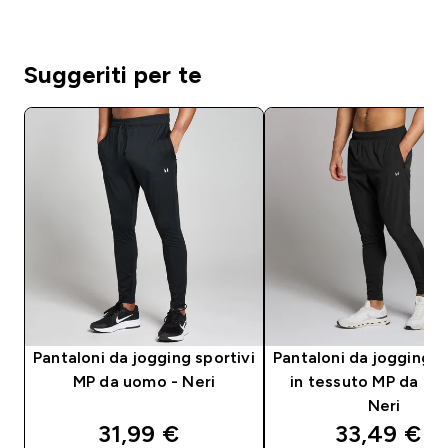
Suggeriti per te
Pantaloni da jogging sportivi
Pantaloni da jogging s
MP da uomo - Neri
in tessuto MP da uo
Neri
discounted price
discounte
31,99 €‎
33,49 €‎