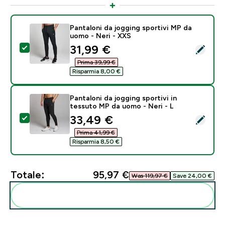
Pantaloni da jogging sportivi MP da
uomo - Neri - XXS
discounted price
31,99 €‎
Seleziona questo prodotto - Pantaloni da jogging spor
Prima 39,99 €‎
Risparmia 8,00 €‎
Pantaloni da jogging sportivi in
tessuto MP da uomo - Neri - L
discounted price
33,49 €‎
Seleziona questo prodotto - Pantaloni da jogging spor
Prima 41,99 €‎
Risparmia 8,50 €‎
Totale:
95,97 €‎
Was 119,97 €‎
Save 24,00 €‎
Aggiungi alla tua routine