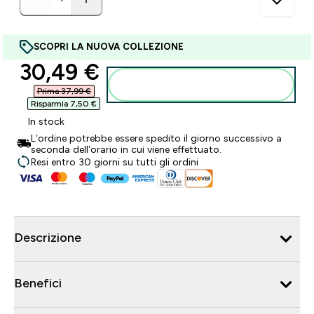
SCOPRI LA NUOVA COLLEZIONE
discounted price
30,49 €‎
Aggiungi al carrello
Prima 37,99 €‎
Risparmia 7,50 €‎
In stock
L’ordine potrebbe essere spedito il giorno successivo a
seconda dell’orario in cui viene effettuato.
Resi entro 30 giorni su tutti gli ordini
Descrizione
Benefici