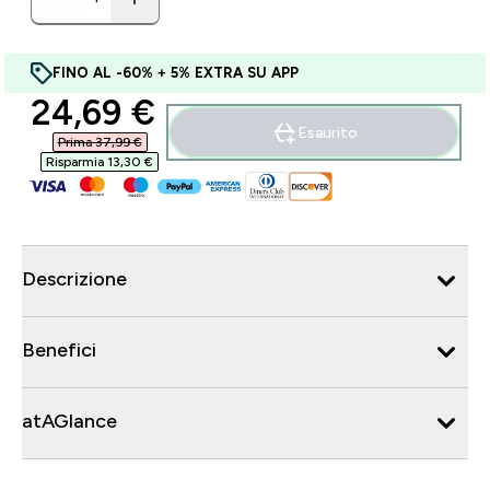
FINO AL -60% + 5% EXTRA SU APP
discounted price
24,69 €‎
Esaurito
Prima 37,99 €‎
Risparmia 13,30 €‎
Descrizione
Benefici
atAGlance