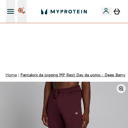
Nuovo Cliente? 15% Extra
💥 50% DI SCONTO SU CREATINA & SELEZIONATI + 5%
EXTRA SU APP | SCADE TRA
0 0
:
1 8
:
1 6
:
5 7
Giorni
Ore
Minuti
Secondi
Home
Pantaloni da jogging MP Rest Day da uomo - Deep Berry