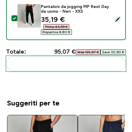
Pantaloni da jogging MP Rest Day
da uomo - Neri - XXS
discounted price
35,19 €‎
Seleziona questo prodotto - Pantaloni da jogging MP
Prima 43,99 €‎
Risparmia 8,80 €‎
Totale:
95,07 €‎
Was 125,97 €‎
Save 30,90 €‎
Aggiungi alla tua routine
Suggeriti per te