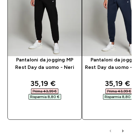
Pantaloni da jogging MP
Pantaloni da joggin
Rest Day da uomo - Neri
Rest Day da uomo - Bl
discounted price
discounte
35,19 €‎
35,19 €‎
Prima 43,99 €‎
Prima 43,99 €‎
Risparmia 8,80 €‎
Risparmia 8,80 €‎
ACQUISTO RAPIDO
ACQUISTO RAPI