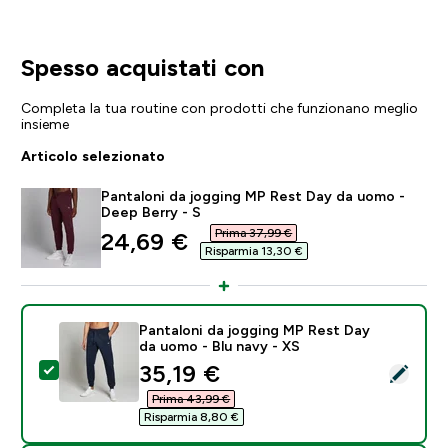
Spesso acquistati con
Completa la tua routine con prodotti che funzionano meglio
insieme
Articolo selezionato
Pantaloni da jogging MP Rest Day da uomo -
Deep Berry - S
Prima 37,99 €‎
discounted price
24,69 €‎
Risparmia 13,30 €‎
Pantaloni da jogging MP Rest Day
da uomo - Blu navy - XS
discounted price
35,19 €‎
Seleziona questo prodotto - Pantaloni da jogging MP 
Prima 43,99 €‎
Risparmia 8,80 €‎