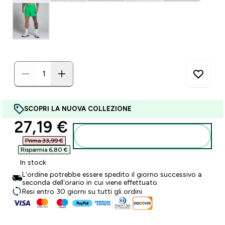
SCOPRI LA NUOVA COLLEZIONE
discounted price
27,19 €‎
Aggiungi al carrello
Prima 33,99 €‎
Risparmia 6,80 €‎
In stock
L’ordine potrebbe essere spedito il giorno successivo a
seconda dell’orario in cui viene effettuato.
Resi entro 30 giorni su tutti gli ordini