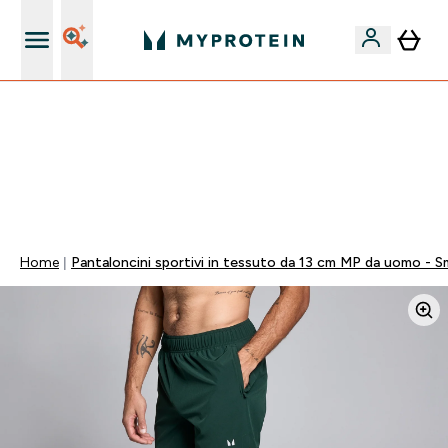
Nuovo Cliente? 15% Extra
60% DI SCONTO SULLA LINEA DI ASHWAGANDHA |
SCADE TRA
0 0
:
0 4
:
1 1
:
2 4
Giorni
Ore
Minuti
Secondi
Home
Pantaloncini sportivi in tessuto da 13 cm MP da uomo - S