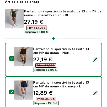
Articolo selezionato
Pantaloncini sportivi in tessuto da 13 cm MP da
uomo - Smeraldo scuro - XL
discounted price
27,19 €‎
Prima 33,99 €‎
Risparmia 6,80 €‎
Pantaloncini sportivi in tessuto 13
cm MP da uomo - Neri - L
discounted price
27,19 €‎
Seleziona questo prodotto - Pantaloncini sportivi in 
Prima 33,99 €‎
Risparmia 6,80 €‎
Pantaloncini sportivi in tessuto 13
cm MP da uomo - Blu navy - L
discounted price
12,89 €‎
Seleziona questo prodotto - Pantaloncini sportivi in 
Prima 31,99 €‎
Risparmia 19,10 €‎