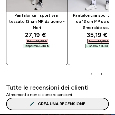
Pantaloncini sportivi in
Pantaloncini sportivi 
tessuto 13 cm MP da uomo -
da 13 cm MP da uom
Neri
Smeraldo scuro
discounted price
discounte
27,19 €‎
35,19 €‎
Prima 33,99 €‎
Prima 43,99 €‎
Risparmia 6,80 €‎
Risparmia 8,80 €‎
ACQUISTO RAPIDO
ACQUISTO RAPI
Tutte le recensioni dei clienti
Al momento non ci sono recensioni.
CREA UNA RECENSIONE