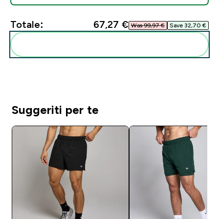
Totale:
67,27 €‎
Was 99,97 €‎
Save 32,70 €‎
Aggiungi alla tua routine
Suggeriti per te