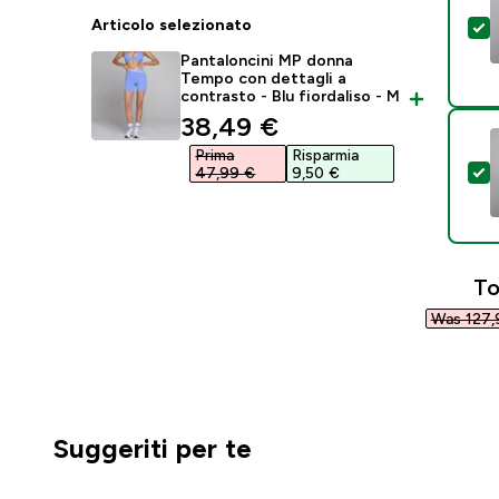
Articolo selezionato
S
Pantaloncini MP donna
Tempo con dettagli a
contrasto - Blu fiordaliso - M
discounted price
38,49 €‎
Prima
Risparmia
S
47,99 €‎
9,50 €‎
To
Was 127,
Suggeriti per te