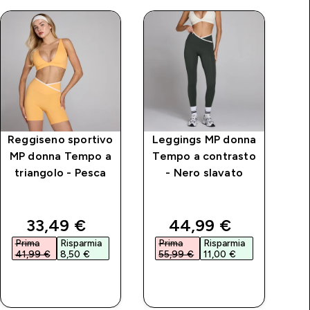
Reggiseno sportivo
Leggings MP donna
Re
MP donna Tempo a
Tempo a contrasto
triangolo - Pesca
- Nero slavato
t
rice
discounted price
discounted price
33,49 €‎
44,99 €‎
Prima
Risparmia
Prima
Risparmia
P
41,99 €‎
8,50 €‎
55,99 €‎
11,00 €‎
4
ACQUISTO
ACQUISTO
RAPIDO
RAPIDO