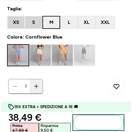
Taglia:
XS
S
M
L
XL
XXL
Colore: Cornflower Blue
15% EXTRA + SPEDIZIONE A 1€ 🚚
discounted price
38,49 €‎
Aggiungi al
carrello
Prima
Risparmia
47,99 €‎
9,50 €‎