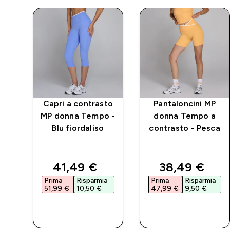
mpo
Capri a contrasto
Pantaloncini MP
a -
MP donna Tempo -
donna Tempo a
Blu fiordaliso
contrasto - Pesca
ed price
discounted price
discounted p
41,49 €‎
38,49 €‎
a
Prima
Risparmia
Prima
Risparmia
51,99 €‎
10,50 €‎
47,99 €‎
9,50 €‎
ACQUISTO
ACQUISTO
RAPIDO
RAPIDO