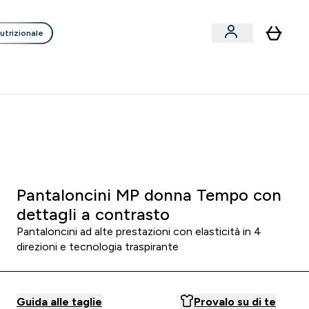
utrizionale
Clienti
Liquidazione
Consigli degli Esperti
nack submenu
i submenu
Enter Consigli de
⌄
p
15€ per ogni Nuovo Amico
0 0
:
2 3
:
0 4
:
5 6
orni
Ore
Minuti
Secondi
Pantaloncini MP donna Tempo con
dettagli a contrasto
Pantaloncini ad alte prestazioni con elasticità in 4
direzioni e tecnologia traspirante
Guida alle taglie
Provalo su di te