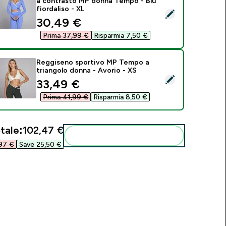
a contrasto MP donna Tempo - Blu
fiordaliso - XL
eleziona questo prodotto - Top corto a portafoglio con dettag
discounted price
30,49 €‎
Prima 37,99 €‎
Risparmia 7,50 €‎
Reggiseno sportivo MP Tempo a
triangolo donna - Avorio - XS
eleziona questo prodotto - Reggiseno sportivo MP Tempo a tr
discounted price
33,49 €‎
Prima 41,99 €‎
Risparmia 8,50 €‎
tale:
102,47 €‎
Aggiungi alla tua routine
97 €‎
Save 25,50 €‎