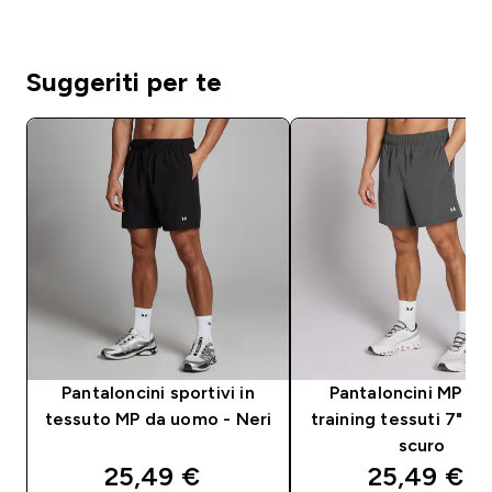
Suggeriti per te
Pantaloncini sportivi in
Pantaloncini MP u
tessuto MP da uomo - Neri
training tessuti 7" - 
scuro
discounted price
discounte
25,49 €‎
25,49 €‎