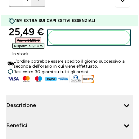
15% EXTRA SUI CAPI ESTIVI ESSENZIALI
discounted price
25,49 €‎
Aggiungi al carrello
Prima 31,99 €‎
Risparmia 6,50 €‎
In stock
L’ordine potrebbe essere spedito il giorno successivo a
seconda dell’orario in cui viene effettuato.
Resi entro 30 giorni su tutti gli ordini
Descrizione
Benefici