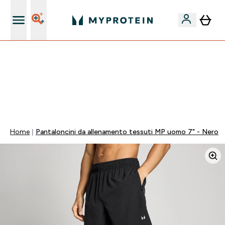
Nuovo Cliente? 15% Extra
60% DI SCONTO SULLA LINEA DI ASHWAGANDHA |
SCADE TRA
0 0
:
0 0
:
4 2
:
3 4
Giorni
Ore
Minuti
Secondi
Home
Pantaloncini da allenamento tessuti MP uomo 7" - Nero