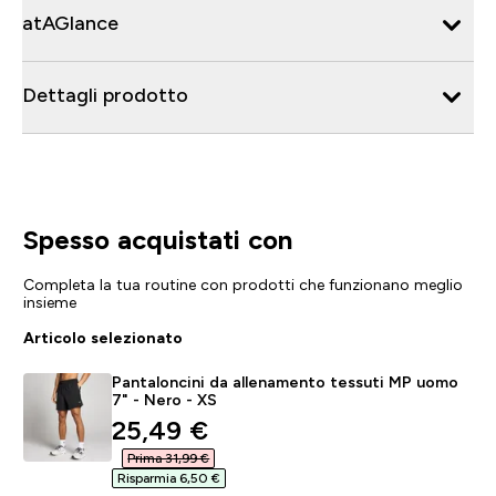
atAGlance
Dettagli prodotto
Spesso acquistati con
Completa la tua routine con prodotti che funzionano meglio
insieme
Articolo selezionato
Pantaloncini da allenamento tessuti MP uomo
7" - Nero - XS
discounted price
25,49 €‎
Prima 31,99 €‎
Risparmia 6,50 €‎