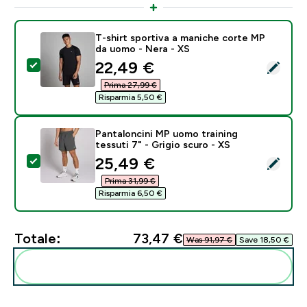
T-shirt sportiva a maniche corte MP
da uomo - Nera - XS
discounted price
22,49 €‎
Seleziona questo prodotto - T-shirt sportiva a manic
Prima 27,99 €‎
Risparmia 5,50 €‎
Pantaloncini MP uomo training
tessuti 7" - Grigio scuro - XS
discounted price
25,49 €‎
Seleziona questo prodotto - Pantaloncini MP uomo trai
Prima 31,99 €‎
Risparmia 6,50 €‎
Totale:
73,47 €‎
Was 91,97 €‎
Save 18,50 €‎
Aggiungi alla tua routine