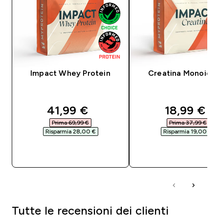
Impact Whey Protein
Creatina Monoidra
discounted price
discounte
41,99 €‎
18,99 €‎
Prima 69,99 €‎
Prima 37,99 €‎
Risparmia 28,00 €‎
Risparmia 19,00 €‎
ACQUISTO RAPIDO
ACQUISTO RAPI
Tutte le recensioni dei clienti