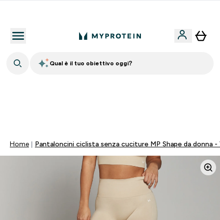
Nuovo Cliente? 15% Extra
Qual è il tuo obiettivo oggi?
15% EXTRA SULLA NUOVA COLLEZIONE DI
ABBIGLIAMENTO | SCADE TRA
0 0
:
2 0
:
0 6
:
5 0
Giorni
Ore
Minuti
Secondi
Home
Pantaloncini ciclista senza cuciture MP Shape da donna -