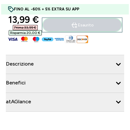
FINO AL -60% + 5% EXTRA SU APP
discounted price
13,99 €‎
Esaurito
Prima 33,99 €‎
Risparmia 20,00 €‎
Descrizione
Benefici
atAGlance