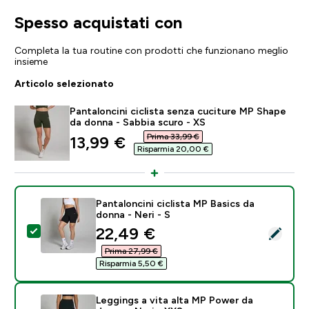
Spesso acquistati con
Completa la tua routine con prodotti che funzionano meglio
insieme
Articolo selezionato
Pantaloncini ciclista senza cuciture MP Shape
da donna - Sabbia scuro - XS
Prima 33,99 €‎
discounted price
13,99 €‎
Risparmia 20,00 €‎
Pantaloncini ciclista MP Basics da
donna - Neri - S
discounted price
22,49 €‎
Seleziona questo prodotto - Pantaloncini ciclista MP B
Prima 27,99 €‎
Risparmia 5,50 €‎
Leggings a vita alta MP Power da