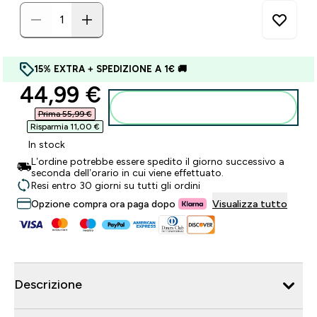
15% EXTRA + SPEDIZIONE A 1€ 🚚
discounted price
44,99 €‎
Aggiungi al carrello
Prima 55,99 €‎
Risparmia 11,00 €‎
In stock
L’ordine potrebbe essere spedito il giorno successivo a
seconda dell’orario in cui viene effettuato.
Resi entro 30 giorni su tutti gli ordini
Opzione compra ora paga dopo
Visualizza tutto
Descrizione