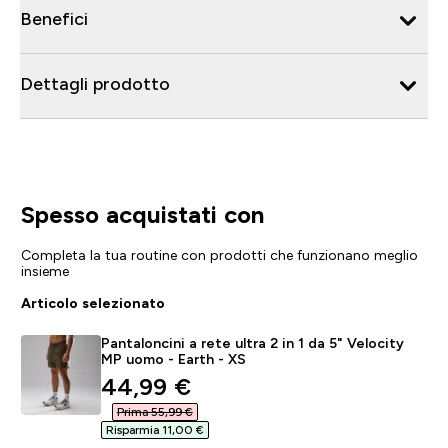
Benefici
Dettagli prodotto
Spesso acquistati con
Completa la tua routine con prodotti che funzionano meglio
insieme
Articolo selezionato
Pantaloncini a rete ultra 2 in 1 da 5" Velocity
MP uomo - Earth - XS
discounted price
44,99 €‎
Prima 55,99 €‎
Risparmia 11,00 €‎