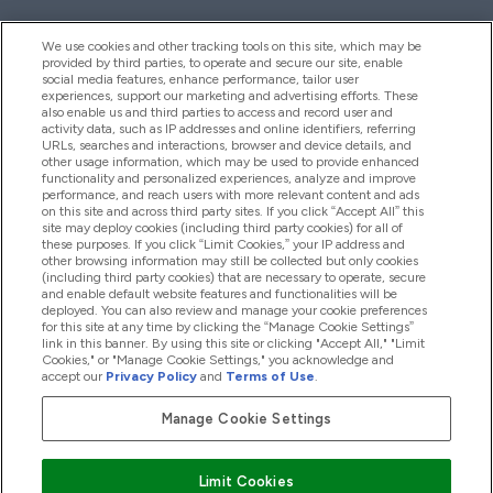
We use cookies and other tracking tools on this site, which may be
provided by third parties, to operate and secure our site, enable
Aiuto & Informazioni
social media features, enhance performance, tailor user
experiences, support our marketing and advertising efforts. These
also enable us and third parties to access and record user and
activity data, such as IP addresses and online identifiers, referring
Prodotti
URLs, searches and interactions, browser and device details, and
other usage information, which may be used to provide enhanced
functionality and personalized experiences, analyze and improve
performance, and reach users with more relevant content and ads
on this site and across third party sites. If you click “Accept All” this
Chi Siamo
site may deploy cookies (including third party cookies) for all of
these purposes. If you click “Limit Cookies,” your IP address and
other browsing information may still be collected but only cookies
(including third party cookies) that are necessary to operate, secure
Fedeltà & Premi
and enable default website features and functionalities will be
deployed. You can also review and manage your cookie preferences
for this site at any time by clicking the “Manage Cookie Settings”
link in this banner. By using this site or clicking "Accept All," "Limit
Cookies," or "Manage Cookie Settings," you acknowledge and
2026 The Hut.com Ltd
accept our
Privacy Policy
and
Terms of Use
.
Manage Cookie Settings
Paga con
Limit Cookies