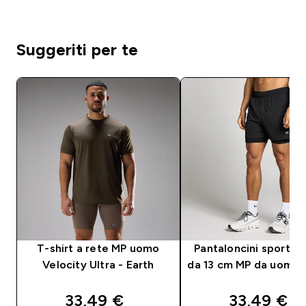
Suggeriti per te
T-shirt a rete MP uomo
Pantaloncini sportivi 
Velocity Ultra - Earth
da 13 cm MP da uomo 
discounted price
discounte
33,49 €‎
33,49 €‎