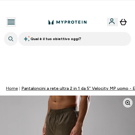
Nuovo Cliente? 15% Extra
Qual è il tuo obiettivo oggi?
💥 50% DI SCONTO SU CREATINA & SELEZIONATI + 5%
EXTRA SU APP | SCADE TRA
0 0
:
1 0
:
1 6
:
5 0
Giorni
Ore
Minuti
Secondi
Home
Pantaloncini a rete ultra 2 in 1 da 5" Velocity MP uomo - 