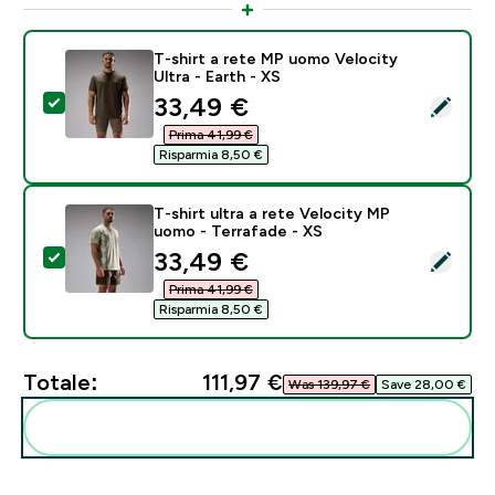
T-shirt a rete MP uomo Velocity
Ultra - Earth - XS
discounted price
33,49 €‎
Seleziona questo prodotto - T-shirt a rete MP uomo Ve
Prima 41,99 €‎
Risparmia 8,50 €‎
T-shirt ultra a rete Velocity MP
uomo - Terrafade - XS
discounted price
33,49 €‎
Seleziona questo prodotto - T-shirt ultra a rete Velo
Prima 41,99 €‎
Risparmia 8,50 €‎
Totale:
111,97 €‎
Was 139,97 €‎
Save 28,00 €‎
Aggiungi alla tua routine