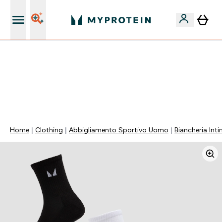
Nuovo Cliente? 15% Extra
15% EXTRA SULLA NUOVA COLLEZIONE DI
ABBIGLIAMENTO | SCADE TRA
0 0
:
0 0
:
3 7
:
2 4
Giorni
Ore
Minuti
Secondi
Home
Clothing
Abbigliamento Sportivo Uomo
Biancheria Int