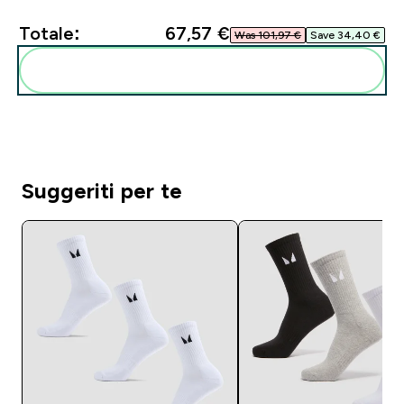
Totale:
67,57 €‎
Was 101,97 €‎
Save 34,40 €‎
Aggiungi alla tua routine
Suggeriti per te