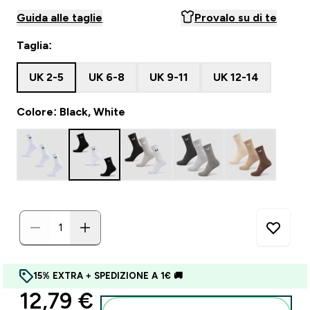
Guida alle taglie
Provalo su di te
Taglia:
UK 2-5
UK 6-8
UK 9-11
UK 12-14
Colore: Black, White
15% EXTRA + SPEDIZIONE A 1€ 🚚
discounted price
12,79 €‎