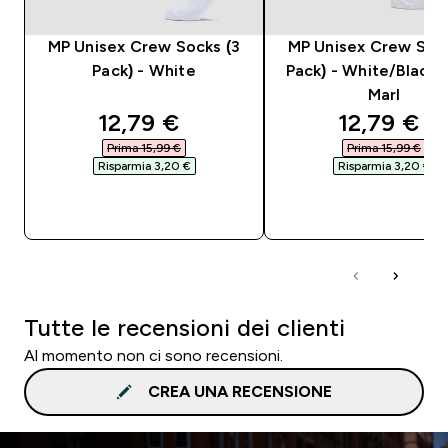
MP Unisex Crew Socks (3
MP Unisex Crew Sock
Pack) - White
Pack) - White/Black
Marl
discounted price
discounte
12,79 €‎
12,79 €‎
Prima 15,99 €‎
Prima 15,99 €‎
Risparmia 3,20 €‎
Risparmia 3,20 €‎
ACQUISTO RAPIDO
ACQUISTO RAPI
Tutte le recensioni dei clienti
Al momento non ci sono recensioni.
CREA UNA RECENSIONE