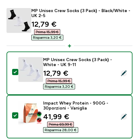
MP Unisex Crew Socks (3 Pack) - Black/White -
UK 2-5
discounted price
12,79 €‎
Prima 15,99 €‎
Risparmia 3,20 €‎
MP Unisex Crew Socks (3 Pack) -
White - UK 9-11
discounted price
12,79 €‎
Seleziona questo prodotto - MP Unisex Crew Socks (3
Prima 15,99 €‎
Risparmia 3,20 €‎
Impact Whey Protein - 900G -
30porzioni - Vaniglia
discounted price
41,99 €‎
Seleziona questo prodotto - Impact Whey Protein - 90
Prima 69,99 €‎
Risparmia 28,00 €‎