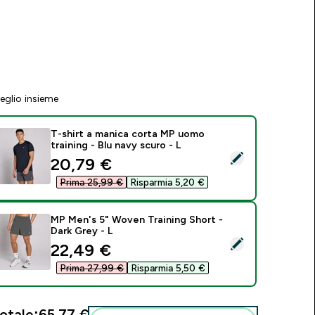
eglio insieme
T-shirt a manica corta MP uomo
training - Blu navy scuro - L
eleziona questo prodotto - T-shirt a manica corta MP uomo tra
discounted price
20,79 €‎
Prima 25,99 €‎
Risparmia 5,20 €‎
MP Men's 5" Woven Training Short -
Dark Grey - L
eleziona questo prodotto - MP Men's 5" Woven Training Short 
discounted price
22,49 €‎
Prima 27,99 €‎
Risparmia 5,50 €‎
otale:
65,77 €‎