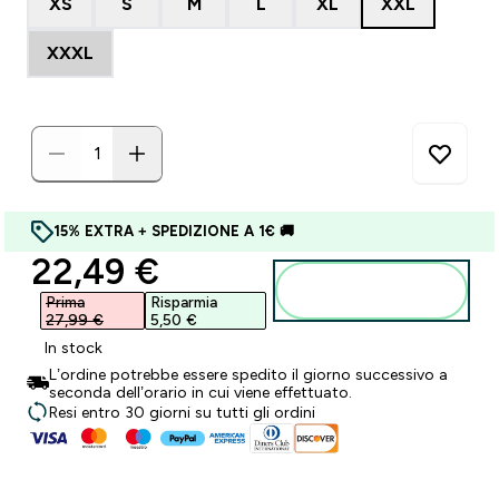
XS
S
M
L
XL
XXL
XXXL
15% EXTRA + SPEDIZIONE A 1€ 🚚
discounted price
22,49 €‎
Aggiungi al
carrello
Prima
Risparmia
27,99 €‎
5,50 €‎
In stock
L’ordine potrebbe essere spedito il giorno successivo a
seconda dell’orario in cui viene effettuato.
Resi entro 30 giorni su tutti gli ordini