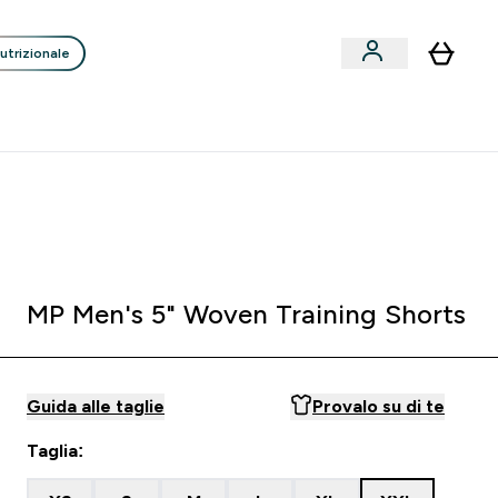
utrizionale
Clienti
Liquidazione
Consigli degli Esperti
nack submenu
i submenu
Enter Consigli de
⌄
p
15€ per ogni Nuovo Amico
0 0
:
0 7
:
0 6
:
3 2
orni
Ore
Minuti
Secondi
MP Men's 5" Woven Training Shorts
Guida alle taglie
Provalo su di te
Taglia: