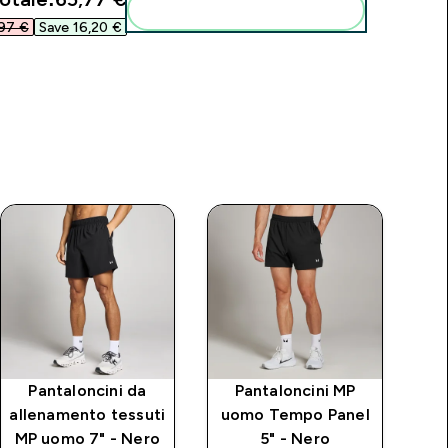
Aggiungi alla tua routine
97 €‎
Save 16,20 €‎
Pantaloncini da
Pantaloncini MP
allenamento tessuti
uomo Tempo Panel
u
MP uomo 7" - Nero
5" - Nero