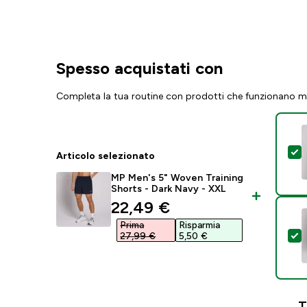
Spesso acquistati con
Completa la tua routine con prodotti che funzionano m
S
Articolo selezionato
MP Men's 5" Woven Training
Shorts - Dark Navy - XXL
discounted price
22,49 €‎
Prima
Risparmia
S
27,99 €‎
5,50 €‎
T