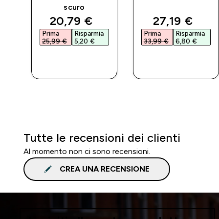
scuro
ed price
discounted price
discounted 
20,79 €‎
27,19 €‎
a
Prima
Risparmia
Prima
Risparmia
25,99 €‎
5,20 €‎
33,99 €‎
6,80 €‎
ACQUISTO
ACQUISTO
RAPIDO
RAPIDO
Tutte le recensioni dei clienti
Al momento non ci sono recensioni.
CREA UNA RECENSIONE