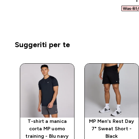
Was 81,
Suggeriti per te
T-shirt a manica
MP Men's Rest Day
uto
corta MP uomo
7" Sweat Short -
o -
training - Blu navy
Black