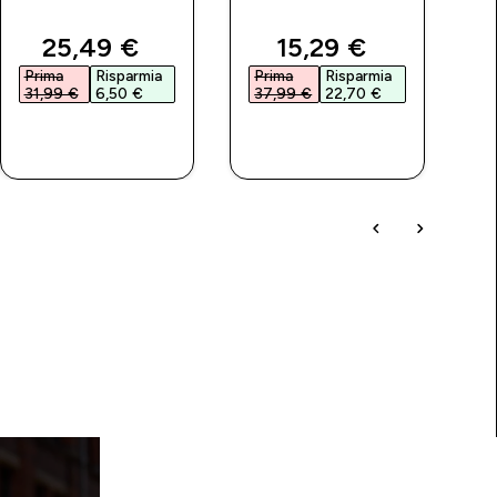
price
discounted price
discounted price
25,49 €‎
15,29 €‎
Prima
Risparmia
Prima
Risparmia
P
31,99 €‎
6,50 €‎
37,99 €‎
22,70 €‎
2
ACQUISTO
ACQUISTO
RAPIDO
RAPIDO