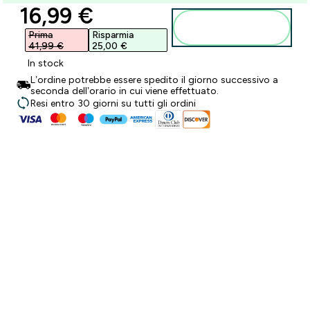
discounted price
16,99 €‎
Aggiungi al
carrello
Prima
Risparmia
41,99 €‎
25,00 €‎
In stock
L’ordine potrebbe essere spedito il giorno successivo a
seconda dell’orario in cui viene effettuato.
Resi entro 30 giorni su tutti gli ordini