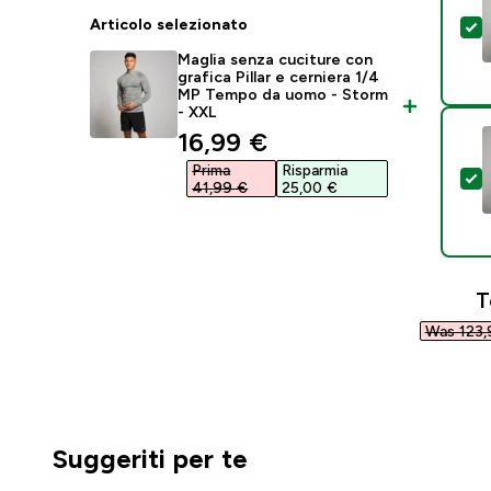
Articolo selezionato
S
Maglia senza cuciture con
grafica Pillar e cerniera 1/4
MP Tempo da uomo - Storm
- XXL
discounted price
16,99 €‎
Prima
Risparmia
S
41,99 €‎
25,00 €‎
T
Was 123,
Suggeriti per te