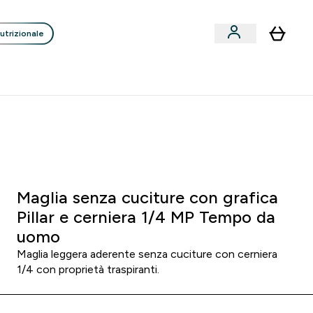
utrizionale
Clienti
Liquidazione
Consigli degli Esperti
nack submenu
i submenu
Enter Consigli de
⌄
p
15€ per ogni Nuovo Amico
0 0
:
1 2
:
4 8
:
5 1
orni
Ore
Minuti
Secondi
Maglia senza cuciture con grafica
Pillar e cerniera 1/4 MP Tempo da
uomo
Maglia leggera aderente senza cuciture con cerniera
1/4 con proprietà traspiranti.