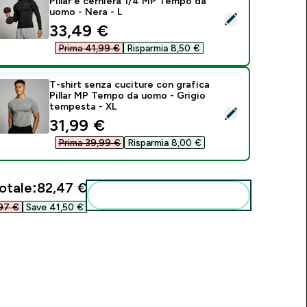
Pillar e cerniera 1/4 MP Tempo da
uomo - Nera - L
eleziona questo prodotto - Maglia senza cuciture con grafica 
discounted price
33,49 €‎
Prima 41,99 €‎
Risparmia 8,50 €‎
T-shirt senza cuciture con grafica
Pillar MP Tempo da uomo - Grigio
tempesta - XL
eleziona questo prodotto - T-shirt senza cuciture con grafic
discounted price
31,99 €‎
Prima 39,99 €‎
Risparmia 8,00 €‎
otale:
82,47 €‎
Aggiungi alla tua routine
97 €‎
Save 41,50 €‎