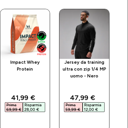
Impact Whey
Jersey da training
Ma
Protein
ultra con zip 1/4 MP
ce
uomo - Nero
rice
discounted price
discounted price
41,99 €‎
47,99 €‎
Prima
Risparmia
Prima
Risparmia
P
69,99 €‎
28,00 €‎
59,99 €‎
12,00 €‎
4
ACQUISTO
ACQUISTO
RAPIDO
RAPIDO