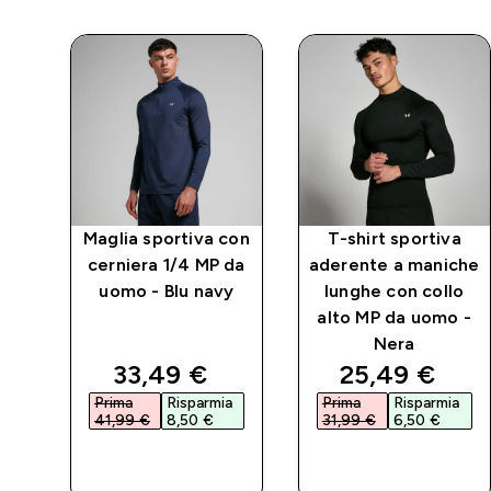
Maglia sportiva con
T-shirt sportiva
ica
cerniera 1/4 MP da
aderente a maniche
1/4
uomo - Blu navy
lunghe con collo
omo
alto MP da uomo -
Nera
d price
discounted price
discounted p
33,49 €‎
25,49 €‎
a
Prima
Risparmia
Prima
Risparmia
41,99 €‎
8,50 €‎
31,99 €‎
6,50 €‎
ACQUISTO
ACQUISTO
RAPIDO
RAPIDO