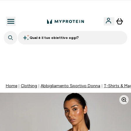
Nuovo Cliente? 15% Extra
Qual è il tuo obiettivo oggi?
15% EXTRA SULLA NUOVA COLLEZIONE DI
ABBIGLIAMENTO | SCADE TRA
0 0
:
0 0
:
2 1
:
0 4
Giorni
Ore
Minuti
Secondi
Home
Clothing
Abbigliamento Sportivo Donna
T-Shirts & Mag