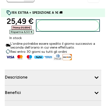
15% EXTRA + SPEDIZIONE A 1€ 🚚
discounted price
25,49 €‎
Aggiungi al carrello
Prima 31,99 €‎
Risparmia 6,50 €‎
In stock
L’ordine potrebbe essere spedito il giorno successivo a
seconda dell’orario in cui viene effettuato.
Resi entro 30 giorni su tutti gli ordini
Descrizione
Benefici