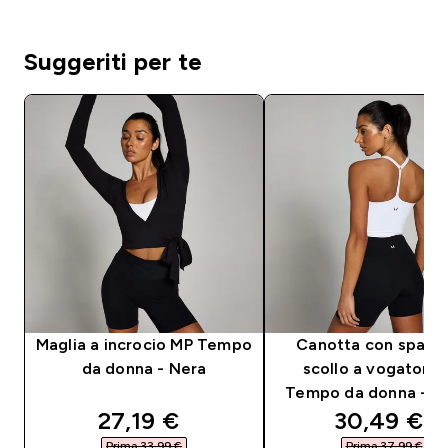
Suggeriti per te
Maglia a incrocio MP Tempo
Canotta con spallin
da donna - Nera
scollo a vogatore
Tempo da donna - B
discounted price
discounted
27,19 €‎
30,49 €‎
Prima 33,99 €‎
Prima 37,99 €‎