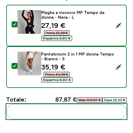
Maglia a incrocio MP Tempo da
donna - Nera - L
discounted price
27,19 €‎
Seleziona questo prodotto - Maglia a incrocio MP Tem
Prima 33,99 €‎
Risparmia 6,80 €‎
Pantaloncini 2 in 1 MP donna Tempo
- Bianco - S
discounted price
35,19 €‎
Seleziona questo prodotto - Pantaloncini 2 in 1 MP d
Prima 43,99 €‎
Risparmia 8,80 €‎
Totale:
87,87 €‎
Was 109,97 €‎
Save 22,10 €‎
Aggiungi alla tua routine