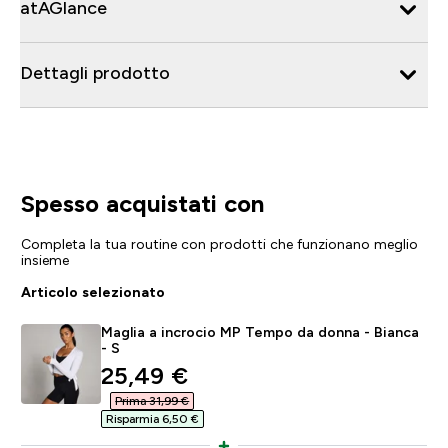
atAGlance
Dettagli prodotto
Spesso acquistati con
Completa la tua routine con prodotti che funzionano meglio
insieme
Articolo selezionato
Maglia a incrocio MP Tempo da donna - Bianca
- S
discounted price
25,49 €‎
Prima 31,99 €‎
Risparmia 6,50 €‎