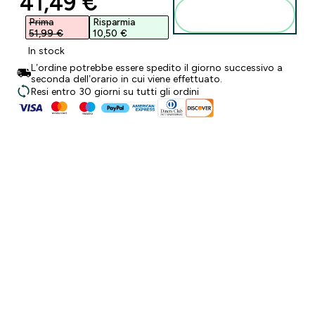
discounted price
41,49 €‎
Aggiungi al
carrello
Prima
Risparmia
51,99 €‎
10,50 €‎
In stock
L’ordine potrebbe essere spedito il giorno successivo a
seconda dell’orario in cui viene effettuato.
Resi entro 30 giorni su tutti gli ordini