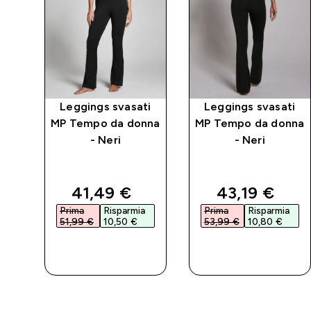
ti
Leggings svasati
Leggings svasati
nna
MP Tempo da donna
MP Tempo da donna
- Neri
- Neri
d price
discounted price
discounted 
41,49 €‎
43,19 €‎
a
Prima
Risparmia
Prima
Risparmia
51,99 €‎
10,50 €‎
53,99 €‎
10,80 €‎
ACQUISTO
ACQUISTO
RAPIDO
RAPIDO