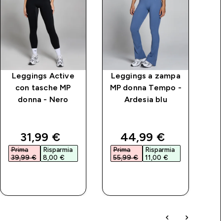
Leggings Active
Leggings a zampa
Gi
con tasche MP
MP donna Tempo -
T
donna - Nero
Ardesia blu
price
discounted price
discounted price
31,99 €‎
44,99 €‎
Prima
Risparmia
Prima
Risparmia
P
39,99 €‎
8,00 €‎
55,99 €‎
11,00 €‎
4
ACQUISTO
ACQUISTO
RAPIDO
RAPIDO