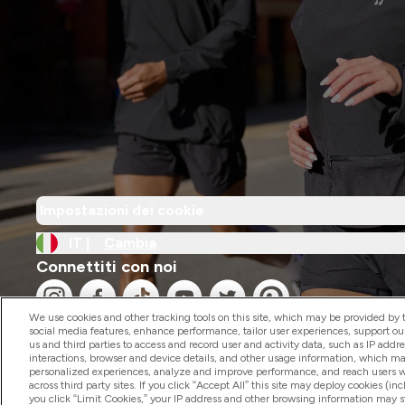
Impostazioni dei cookie
IT |
Cambia
Connettiti con noi
We use cookies and other tracking tools on this site, which may be provided by th
social media features, enhance performance, tailor user experiences, support ou
us and third parties to access and record user and activity data, such as IP addr
interactions, browser and device details, and other usage information, which m
personalized experiences, analyze and improve performance, and reach users wi
2026 The Hut.com Ltd
across third party sites. If you click “Accept All” this site may deploy cookies (inc
you click “Limit Cookies,” your IP address and other browsing information may sti