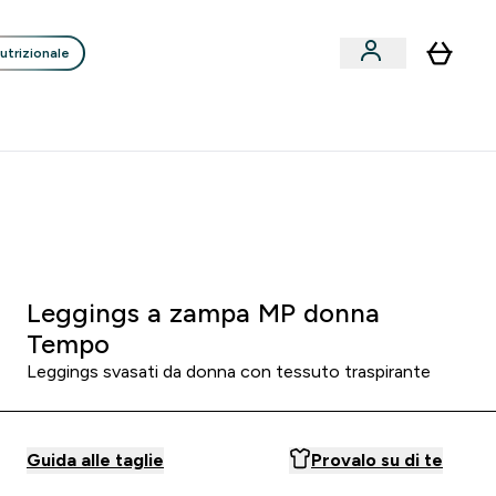
utrizionale
Clienti
Liquidazione
Consigli degli Esperti
nack submenu
i submenu
Enter Consigli de
⌄
p
15€ per ogni Nuovo Amico
:
1 4
:
4 1
:
2 4
Ore
Minuti
Secondi
Leggings a zampa MP donna
Tempo
Leggings svasati da donna con tessuto traspirante
Guida alle taglie
Provalo su di te