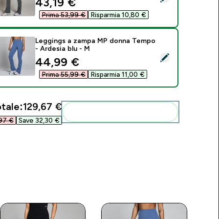
discounted price
43,19 €‎
Prima 53,99 €‎
Risparmia 10,80 €‎
Leggings a zampa MP donna Tempo
- Ardesia blu - M
eleziona questo prodotto - Leggings a zampa MP donna Tempo
discounted price
44,99 €‎
Prima 55,99 €‎
Risparmia 11,00 €‎
tale:
129,67 €‎
Aggiungi alla tua routine
97 €‎
Save 32,30 €‎