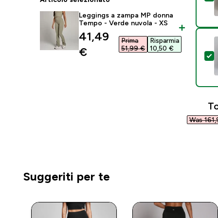
Leggings a zampa MP donna
Tempo - Verde nuvola - XS
discounted price
41,49
Prima
Risparmia
51,99 €‎
10,50 €‎
€‎
S
To
Was 161,
Suggeriti per te