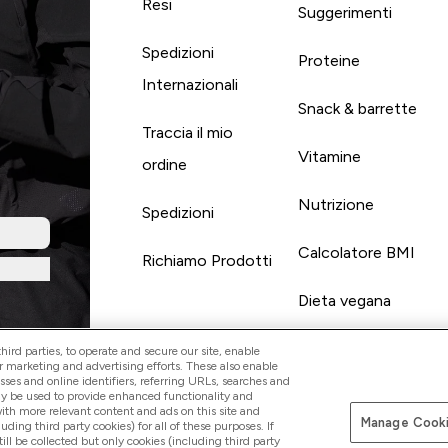
Resi
Suggerimenti
Spedizioni
Proteine
Internazionali
Snack & barrette
Traccia il mio
Vitamine
ordine
Nutrizione
Spedizioni
Calcolatore BMI
Richiamo Prodotti
Dieta vegana
ird parties, to operate and secure our site, enable
r marketing and advertising efforts. These also enable
esses and online identifiers, referring URLs, searches and
ay be used to provide enhanced functionality and
th more relevant content and ads on this site and
Manage Cooki
Paga con
luding third party cookies) for all of these purposes. If
ll be collected but only cookies (including third party