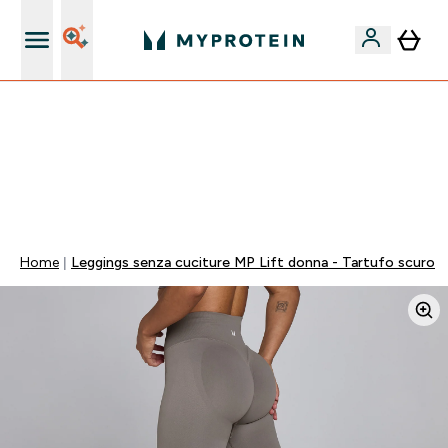
Nuovo Cliente? 15% Extra
15% EXTRA SULLA NUOVA COLLEZIONE DI
ABBIGLIAMENTO | SCADE TRA
0 0
:
0 2
:
5 4
:
5 3
Giorni
Ore
Minuti
Secondi
Home
Leggings senza cuciture MP Lift donna - Tartufo scuro