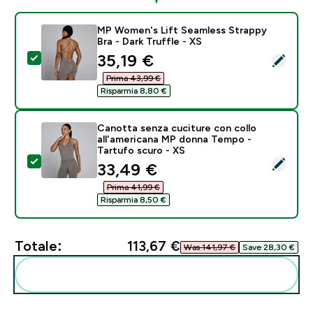
MP Women's Lift Seamless Strappy
Bra - Dark Truffle - XS
discounted price
35,19 €‎
Seleziona questo prodotto - MP Women's Lift Seamless
Prima 43,99 €‎
Risparmia 8,80 €‎
Canotta senza cuciture con collo
all'americana MP donna Tempo -
Tartufo scuro - XS
Seleziona questo prodotto - Canotta senza cuciture c
discounted price
33,49 €‎
Prima 41,99 €‎
Risparmia 8,50 €‎
Totale:
113,67 €‎
Was 141,97 €‎
Save 28,30 €‎
Aggiungi alla tua routine