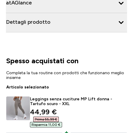
atAGlance
Dettagli prodotto
Spesso acquistati con
Completa la tua routine con prodotti che funzionano meglio
insieme
Articolo selezionato
Leggings senza cuciture MP Lift donna -
Tartufo scuro - XXL
discounted price
44,99 €‎
Prima 55,99 €‎
Risparmia 11,00 €‎