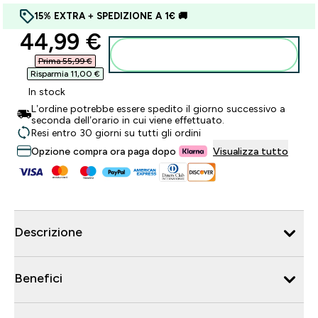
15% EXTRA + SPEDIZIONE A 1€ 🚚
discounted price
44,99 €‎
Aggiungi al carrello
Prima 55,99 €‎
Risparmia 11,00 €‎
In stock
L’ordine potrebbe essere spedito il giorno successivo a
seconda dell’orario in cui viene effettuato.
Resi entro 30 giorni su tutti gli ordini
Opzione compra ora paga dopo
Visualizza tutto
Descrizione
Benefici