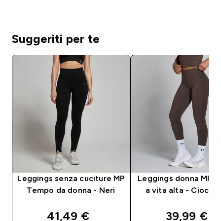
Suggeriti per te
Leggings senza cuciture MP
Leggings donna MP 
Tempo da donna - Neri
a vita alta - Ciocco
discounted price
discounte
41,49 €‎
39,99 €‎