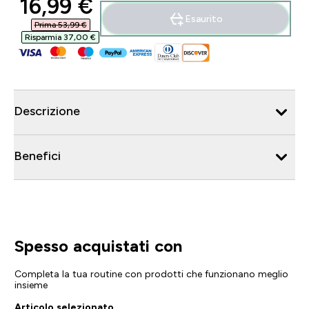
discounted price
16,99 €‎
Esaurito
Prima 53,99 €‎
Risparmia 37,00 €‎
Descrizione
Benefici
Spesso acquistati con
Completa la tua routine con prodotti che funzionano meglio
insieme
Articolo selezionato