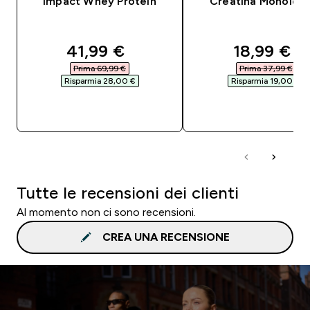
Impact Whey Protein
Creatina Monoidra
discounted price
discounte
41,99 €‎
18,99 €‎
Prima 69,99 €‎
Prima 37,99 €‎
Risparmia 28,00 €‎
Risparmia 19,00 €‎
ACQUISTO RAPIDO
ACQUISTO RAPI
Tutte le recensioni dei clienti
Al momento non ci sono recensioni.
CREA UNA RECENSIONE