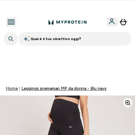
Nuovo Cliente? 15% Extra
Qual è il tuo obiettivo oggi?
60% DI SCONTO SULLA LINEA DI ASHWAGANDHA |
SCADE TRA
0 0
:
0 5
:
2 7
:
0 2
Giorni
Ore
Minuti
Secondi
Home
Leggings premaman MP da donna - Blu navy