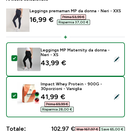
Leggings premaman MP da donna - Neri - XXS
Prima 53,99 €‎
discounted price
16,99 €‎
Risparmia 37,00 €‎
Leggings MP Maternity da donna -
Neri - XS
Seleziona questo prodotto - Leggings MP Maternity d
43,99 €‎
Impact Whey Protein - 900G -
30porzioni - Vaniglia
discounted price
41,99 €‎
Seleziona questo prodotto - Impact Whey Protein - 90
Prima 69,99 €‎
Risparmia 28,00 €‎
Totale:
102,97 €‎
Was 167,97 €‎
Save 65,00 €‎