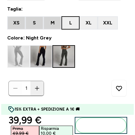
Taglia:
XS
S
M
L
XL
XXL
Colore: Night Grey
15% EXTRA + SPEDIZIONE A 1€ 🚚
discounted price
39,99 €‎
Aggiungi al
carrello
Prima
Risparmia
49,99 €‎
10,00 €‎