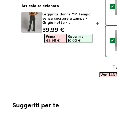
Articolo selezionato
S
Leggings donna MP Tempo
senza cuciture a zampa -
Grigio notte - L
discounted price
39,99 €‎
Prima
Risparmia
S
49,99 €‎
10,00 €‎
T
Was 143,9
Suggeriti per te