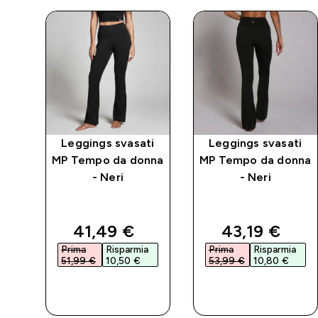
ti
Leggings svasati
Leggings svasati
MP Tempo da donna
MP Tempo da donna
mpo
- Neri
- Neri
i
d price
discounted price
discounted 
41,49 €‎
43,19 €‎
a
Prima
Risparmia
Prima
Risparmia
51,99 €‎
10,50 €‎
53,99 €‎
10,80 €‎
ACQUISTO
ACQUISTO
RAPIDO
RAPIDO