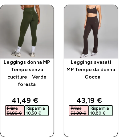
Leggings donna MP
Leggings svasati
L
Tempo senza
MP Tempo da donna
cuciture - Verde
- Cocoa
d
foresta
price
discounted price
discounted price
41,49 €‎
43,19 €‎
Prima
Risparmia
Prima
Risparmia
P
51,99 €‎
10,50 €‎
53,99 €‎
10,80 €‎
4
ACQUISTO
ACQUISTO
RAPIDO
RAPIDO