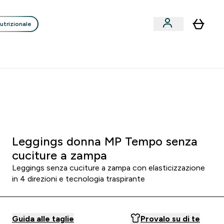
utrizionale
Clienti
Liquidazione
Consigli degli Esperti
nack submenu
i submenu
Enter Consigli de
⌄
p
15€ per ogni Nuovo Amico
0 0
:
1 8
:
2 3
:
1 5
orni
Ore
Minuti
Secondi
Leggings donna MP Tempo senza
cuciture a zampa
Leggings senza cuciture a zampa con elasticizzazione
in 4 direzioni e tecnologia traspirante
Guida alle taglie
Provalo su di te