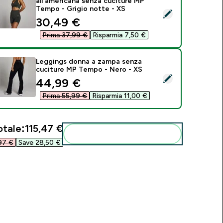
all'americana senza cuciture MP
Tempo - Grigio notte - XS
eleziona questo prodotto - Reggiseno sportivo con scollo all
discounted price
30,49 €‎
Prima 37,99 €‎
Risparmia 7,50 €‎
Leggings donna a zampa senza
cuciture MP Tempo - Nero - XS
eleziona questo prodotto - Leggings donna a zampa senza cu
discounted price
44,99 €‎
Prima 55,99 €‎
Risparmia 11,00 €‎
otale:
115,47 €‎
Aggiungi alla tua routine
7 €‎
Save 28,50 €‎