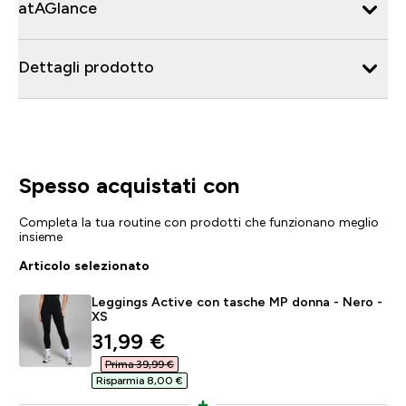
atAGlance
Dettagli prodotto
Spesso acquistati con
Completa la tua routine con prodotti che funzionano meglio
insieme
Articolo selezionato
Leggings Active con tasche MP donna - Nero -
XS
discounted price
31,99 €‎
Prima 39,99 €‎
Risparmia 8,00 €‎