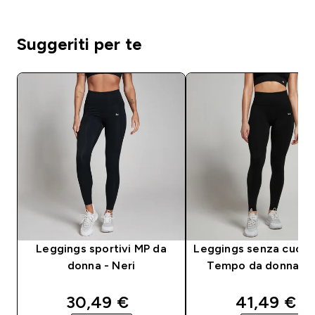
Suggeriti per te
Leggings sportivi MP da
Leggings senza cucit
donna - Neri
Tempo da donna - N
discounted price
discounte
30,49 €‎
41,49 €‎