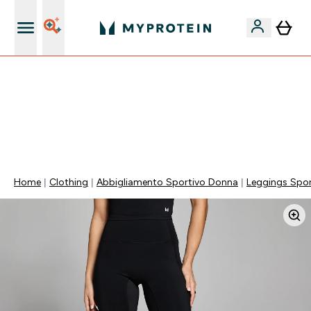
Nuovo Cliente? 15% Extra
55% DI SCONTO SUI PREWORKOUT SELEZIONATI |
SCADE TRA
0 0
:
0 5
:
5 3
:
5 0
Giorni
Ore
Minuti
Secondi
Home
Clothing
Abbigliamento Sportivo Donna
Leggings Spor