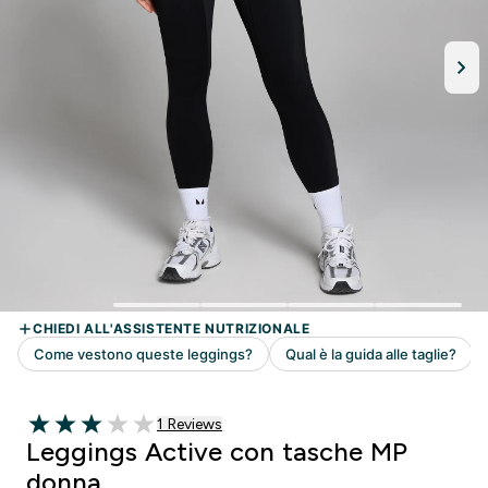
1 customer reviews
1 Reviews
3 out of 5 stars
Leggings Active con tasche MP
donna