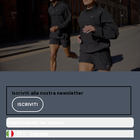
non li ho resi e li ho regal
mia sorella.
Iscriviti alla nostra newsletter
ISCRIVITI
Impostazioni dei cookie
IT |
Cambia