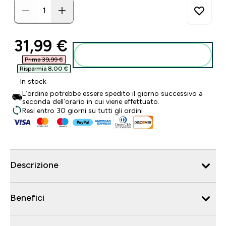
discounted price
31,99 €‎
Aggiungi al carrello
Prima 39,99 €‎
Risparmia 8,00 €‎
In stock
L’ordine potrebbe essere spedito il giorno successivo a
seconda dell’orario in cui viene effettuato.
Resi entro 30 giorni su tutti gli ordini
Descrizione
Benefici