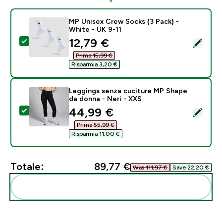
MP Unisex Crew Socks (3 Pack) -
White - UK 9-11
discounted price
12,79 €‎
Seleziona questo prodotto - MP Unisex Crew Socks (3
Prima 15,99 €‎
Risparmia 3,20 €‎
Leggings senza cuciture MP Shape
da donna - Neri - XXS
discounted price
44,99 €‎
Seleziona questo prodotto - Leggings senza cuciture
Prima 55,99 €‎
Risparmia 11,00 €‎
Totale:
89,77 €‎
Was 111,97 €‎
Save 22,20 €‎
Aggiungi alla tua routine