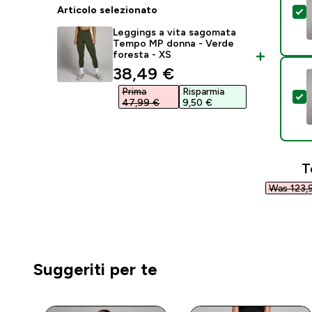
Articolo selezionato
S
Leggings a vita sagomata
Tempo MP donna - Verde
foresta - XS
discounted price
38,49 €‎
Prima
Risparmia
S
47,99 €‎
9,50 €‎
T
Was 123,9
Suggeriti per te