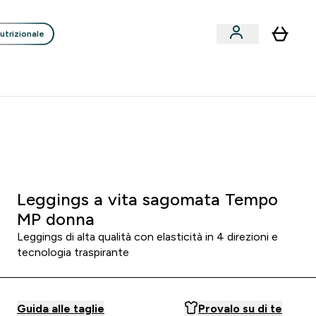
utrizionale
Clienti
Liquidazione
Consigli degli Esperti
nack submenu
i submenu
Enter Consigli de
⌄
p
15€ per ogni Nuovo Amico
:
2 3
:
0 7
:
1 8
Ore
Minuti
Secondi
Leggings a vita sagomata Tempo
MP donna
Leggings di alta qualità con elasticità in 4 direzioni e
tecnologia traspirante
Guida alle taglie
Provalo su di te