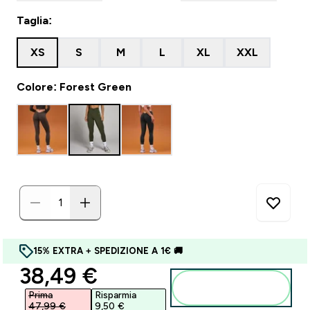
Taglia:
XS
S
M
L
XL
XXL
Colore: Forest Green
15% EXTRA + SPEDIZIONE A 1€ 🚚
discounted price
38,49 €‎
Aggiungi al
carrello
Prima
Risparmia
47,99 €‎
9,50 €‎