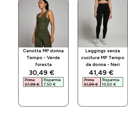
P
Canotta MP donna
Leggings senza
-
Tempo - Verde
cuciture MP Tempo
foresta
da donna - Neri
d price
discounted price
discounted p
30,49 €‎
41,49 €‎
a
Prima
Risparmia
Prima
Risparmia
37,99 €‎
7,50 €‎
51,99 €‎
10,50 €‎
ACQUISTO
ACQUISTO
RAPIDO
RAPIDO