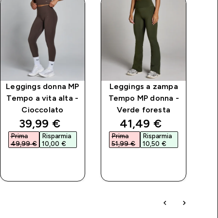
Leggings donna MP
Leggings a zampa
L
Tempo a vita alta -
Tempo MP donna -
Cioccolato
Verde foresta
rice
discounted price
discounted price
39,99 €‎
41,49 €‎
Prima
Risparmia
Prima
Risparmia
P
49,99 €‎
10,00 €‎
51,99 €‎
10,50 €‎
3
ACQUISTO
ACQUISTO
RAPIDO
RAPIDO