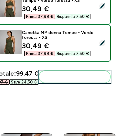
Tempo - Verde foresta - XS
eleziona questo prodotto - Reggiseno sportivo donna MP Tem
discounted price
30,49 €‎
Prima 37,99 €‎
Risparmia 7,50 €‎
Canotta MP donna Tempo - Verde
foresta - XS
eleziona questo prodotto - Canotta MP donna Tempo - Verde
discounted price
30,49 €‎
Prima 37,99 €‎
Risparmia 7,50 €‎
otale:
99,47 €‎
Aggiungi alla tua routine
7 €‎
Save 24,50 €‎