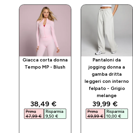
Giacca corta donna
Pantaloni da
 MP
Tempo MP - Blush
jogging donna a
ck
gamba dritta
r
leggeri con interno
felpato - Grigio
melange
d price
discounted price
discounted 
38,49 €‎
39,99 €‎
a
Prima
Risparmia
Prima
Risparmia
47,99 €‎
9,50 €‎
49,99 €‎
10,00 €‎
ACQUISTO
ACQUISTO
RAPIDO
RAPIDO