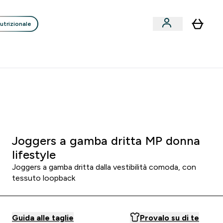
utrizionale
Clienti
Liquidazione
Consigli degli Esperti
nack submenu
i submenu
Enter Consigli de
⌄
p
15€ per ogni Nuovo Amico
0 0
:
0 0
:
1 7
:
3 8
orni
Ore
Minuti
Secondi
Joggers a gamba dritta MP donna
lifestyle
Joggers a gamba dritta dalla vestibilità comoda, con
tessuto loopback
Guida alle taglie
Provalo su di te