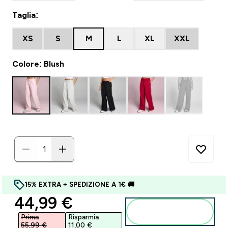
Taglia:
XS
S
M
L
XL
XXL
Colore: Blush
15% EXTRA + SPEDIZIONE A 1€ 🚚
discounted price
44,99 €‎
Aggiungi al
carrello
Prima
Risparmia
55,99 €‎
11,00 €‎