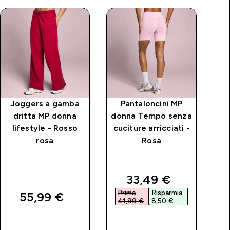
Joggers a gamba
Pantaloncini MP
Pan
dritta MP donna
donna Tempo senza
MP
lifestyle - Rosso
cuciture arricciati -
rosa
Rosa
price
discounted price
33,49 €‎
Prima
Risparmia
P
55,99 €‎
41,99 €‎
8,50 €‎
4
ACQUISTO
ACQUISTO
RAPIDO
RAPIDO