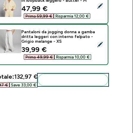
in loopback leggero - Butter - M
eleziona questo prodotto - Felpa con cappuccio e zip MP donn
discounted price
47,99 €‎
Prima 59,99 €‎
Risparmia 12,00 €‎
Pantaloni da jogging donna a gamba
dritta leggeri con interno felpato -
Grigio melange - XS
eleziona questo prodotto - Pantaloni da jogging donna a gamba 
discounted price
39,99 €‎
Prima 49,99 €‎
Risparmia 10,00 €‎
tale:
132,97 €‎
Aggiungi alla tua routine
7 €‎
Save 33,00 €‎