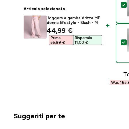
S
Articolo selezionato
Joggers a gamba dritta MP
donna lifestyle - Blush - M
discounted price
44,99 €‎
Prima
Risparmia
S
55,99 €‎
11,00 €‎
To
Was 165,9
Suggeriti per te