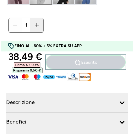
FINO AL -60% + 5% EXTRA SU APP
discounted price
38,49 €‎
Esaurito
Prima 47,99 €‎
Risparmia 9,50 €‎
Descrizione
Benefici