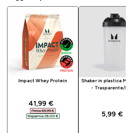
Impact Whey Protein
Shaker in plastica Myp
- Trasparente/Ne
discounted price
41,99 €‎
Prima 69,99 €‎
5,99 €‎
Risparmia 28,00 €‎
ACQUISTO RAPIDO
ACQUISTO RAPI