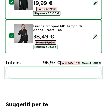
discounted price
19,99 €‎
Seleziona questo prodotto - Giacca crop MP Power d
Prima 49,99 €‎
Risparmia 30,00 €‎
Giacca cropped MP Tempo da
donna - Nera - XS
discounted price
38,49 €‎
Seleziona questo prodotto - Giacca cropped MP Temp
Prima 47,99 €‎
Risparmia 9,50 €‎
Totale:
96,97 €‎
Was 145,97 €‎
Save 49,00 €‎
Aggiungi alla tua routine
Suggeriti per te