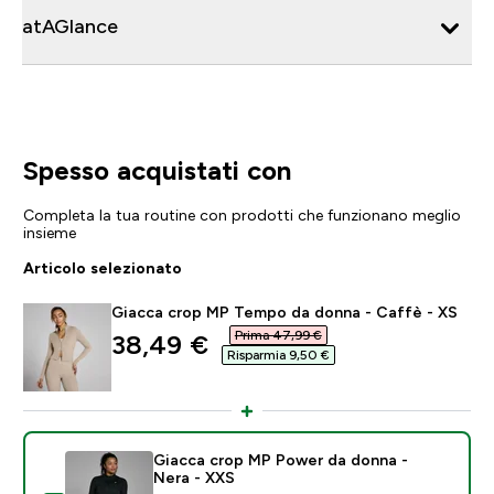
atAGlance
Spesso acquistati con
Completa la tua routine con prodotti che funzionano meglio
insieme
Articolo selezionato
Giacca crop MP Tempo da donna - Caffè - XS
Prima 47,99 €‎
discounted price
38,49 €‎
Risparmia 9,50 €‎
Giacca crop MP Power da donna -
Nera - XXS