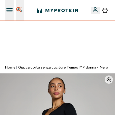
Nuovo Cliente? 15% Extra
💥 50% DI SCONTO SU CREATINA & SELEZIONATI + 5%
EXTRA SU APP | SCADE TRA
0 0
:
0 8
:
0 2
:
2 5
Giorni
Ore
Minuti
Secondi
Home
Giacca corta senza cuciture Tempo MP donna - Nero