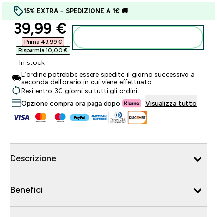
15% EXTRA + SPEDIZIONE A 1€ 🚚
discounted price
39,99 €‎
Aggiungi al carrello
Prima 49,99 €‎
Risparmia 10,00 €‎
In stock
L’ordine potrebbe essere spedito il giorno successivo a
seconda dell’orario in cui viene effettuato.
Resi entro 30 giorni su tutti gli ordini
Opzione compra ora paga dopo
Visualizza tutto
Descrizione
Benefici