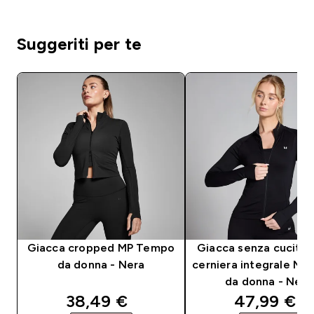
Suggeriti per te
Giacca cropped MP Tempo
Giacca senza cucitur
da donna - Nera
cerniera integrale MP
da donna - Nero
discounted price
discounted
38,49 €‎
47,99 €‎