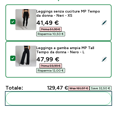
Leggings senza cuciture MP Tempo
da donna - Neri - XS
discounted price
41,49 €‎
Seleziona questo prodotto - Leggings senza cuciture
Prima 51,99 €‎
Risparmia 10,50 €‎
Leggings a gamba ampia MP Tall
Tempo da donna - Nero - L
discounted price
47,99 €‎
Seleziona questo prodotto - Leggings a gamba ampia 
Prima 59,99 €‎
Risparmia 12,00 €‎
Totale:
129,47 €‎
Was 161,97 €‎
Save 32,50 €‎
Aggiungi alla tua routine