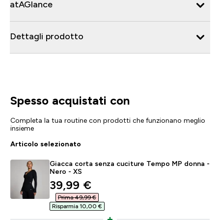
atAGlance
Dettagli prodotto
Spesso acquistati con
Completa la tua routine con prodotti che funzionano meglio
insieme
Articolo selezionato
Giacca corta senza cuciture Tempo MP donna -
Nero - XS
discounted price
39,99 €‎
Prima 49,99 €‎
Risparmia 10,00 €‎