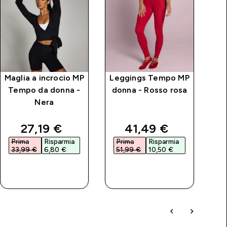
Maglia a incrocio MP
Leggings Tempo MP
Gi
Tempo da donna -
donna - Rosso rosa
T
Nera
discounted price
discounted price
27,19 €‎
41,49 €‎
Prima
Risparmia
Prima
Risparmia
P
33,99 €‎
6,80 €‎
51,99 €‎
10,50 €‎
4
ACQUISTO
ACQUISTO
RAPIDO
RAPIDO