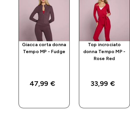
P
Giacca corta donna
Top incrociato
nza
Tempo MP - Fudge
donna Tempo MP -
i -
Rose Red
d price
a
47,99 €‎
33,99 €‎
ACQUISTO
ACQUISTO
RAPIDO
RAPIDO