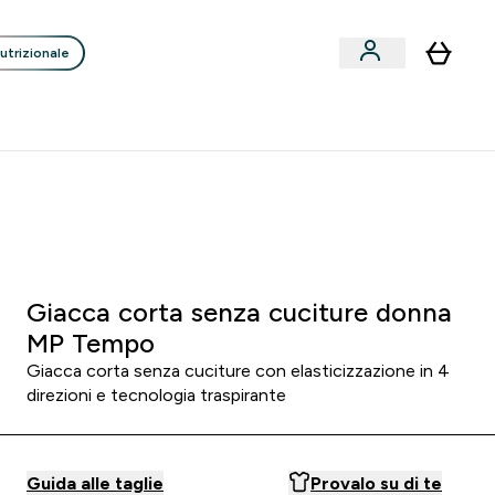
utrizionale
Clienti
Liquidazione
Consigli degli Esperti
nack submenu
i submenu
Enter Consigli de
⌄
p
15€ per ogni Nuovo Amico
:
0 7
:
3 5
Minuti
Secondi
Giacca corta senza cuciture donna
MP Tempo
Giacca corta senza cuciture con elasticizzazione in 4
direzioni e tecnologia traspirante
Guida alle taglie
Provalo su di te