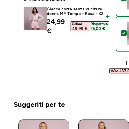
Giacca corta senza cuciture
donna MP Tempo - Rosa - XS
discounted price
24,99
Prima
Risparmia
49,99 €‎
25,00 €‎
€‎
S
T
Was 137,9
Suggeriti per te