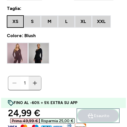
Taglia:
XS
S
M
L
XL
XXL
Colore: Blush
FINO AL -60% + 5% EXTRA SU APP
discounted price
24,99 €‎
Esaurito
Prima 49,99 €‎
Risparmia 25,00 €‎