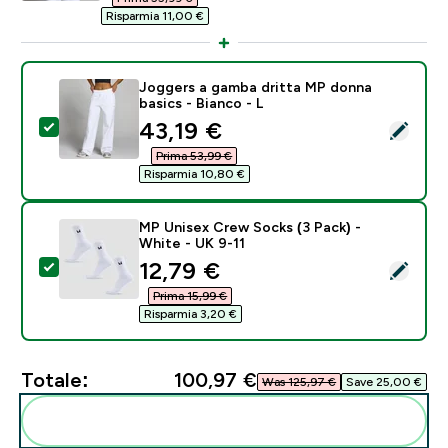
Risparmia 11,00 €‎
Joggers a gamba dritta MP donna
basics - Bianco - L
discounted price
43,19 €‎
Seleziona questo prodotto - Joggers a gamba dritta M
Prima 53,99 €‎
Risparmia 10,80 €‎
MP Unisex Crew Socks (3 Pack) -
White - UK 9-11
discounted price
12,79 €‎
Seleziona questo prodotto - MP Unisex Crew Socks (3
Prima 15,99 €‎
Risparmia 3,20 €‎
Totale:
100,97 €‎
Was 125,97 €‎
Save 25,00 €‎
Aggiungi alla tua routine