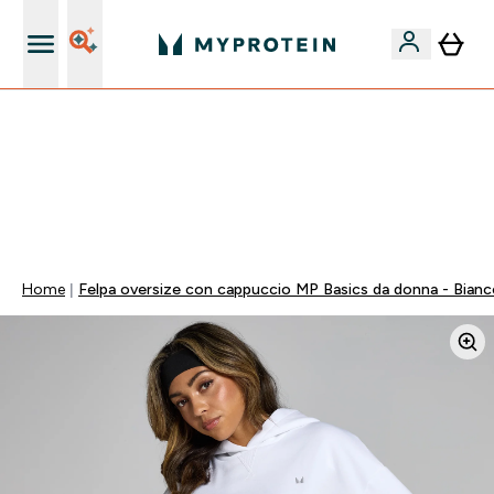
Qualità Garantita
💥 50% DI SCONTO SU CREATINA & SELEZIONATI + 5%
EXTRA SU APP | SCADE TRA
0 0
:
1 9
:
0 9
:
4 5
Giorni
Ore
Minuti
Secondi
Home
Felpa oversize con cappuccio MP Basics da donna - Bian