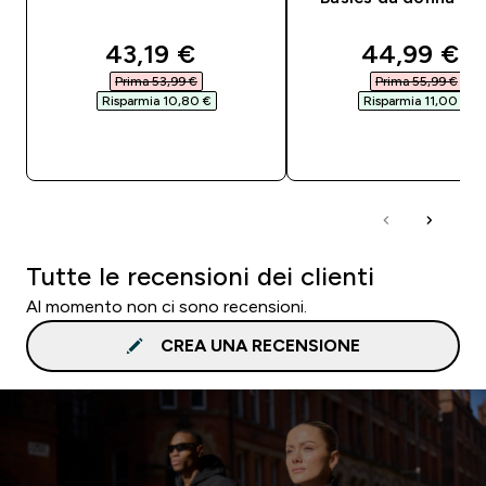
discounted price
discounted
43,19 €‎
44,99 €‎
Prima 53,99 €‎
Prima 55,99 €‎
Risparmia 10,80 €‎
Risparmia 11,00 €‎
ACQUISTO RAPIDO
ACQUISTO RAPI
Tutte le recensioni dei clienti
Al momento non ci sono recensioni.
CREA UNA RECENSIONE