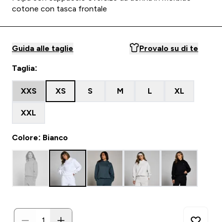
cotone con tasca frontale
Guida alle taglie
Provalo su di te
Taglia:
XXS
XS
S
M
L
XL
XXL
Colore: Bianco