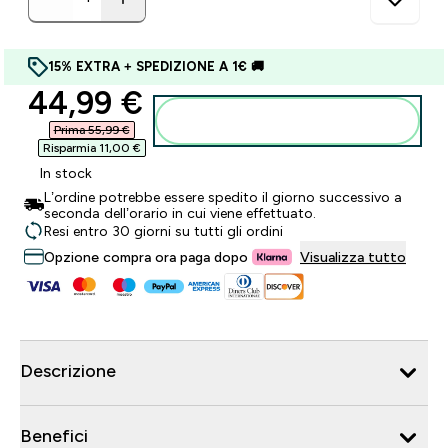
15% EXTRA + SPEDIZIONE A 1€ 🚚
discounted price
44,99 €‎
Aggiungi al carrello
Prima 55,99 €‎
Risparmia 11,00 €‎
In stock
L’ordine potrebbe essere spedito il giorno successivo a
seconda dell’orario in cui viene effettuato.
Resi entro 30 giorni su tutti gli ordini
Opzione compra ora paga dopo
Visualizza tutto
Descrizione
Benefici