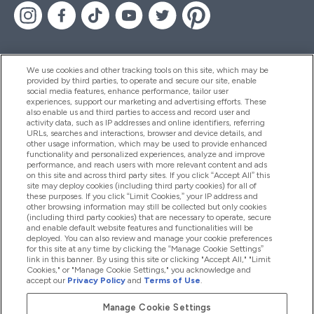
We use cookies and other tracking tools on this site, which may be
provided by third parties, to operate and secure our site, enable
Aiuto & Informazioni
social media features, enhance performance, tailor user
experiences, support our marketing and advertising efforts. These
also enable us and third parties to access and record user and
activity data, such as IP addresses and online identifiers, referring
Prodotti
URLs, searches and interactions, browser and device details, and
other usage information, which may be used to provide enhanced
functionality and personalized experiences, analyze and improve
performance, and reach users with more relevant content and ads
on this site and across third party sites. If you click “Accept All” this
Chi Siamo
site may deploy cookies (including third party cookies) for all of
these purposes. If you click “Limit Cookies,” your IP address and
other browsing information may still be collected but only cookies
(including third party cookies) that are necessary to operate, secure
Fedeltà & Premi
and enable default website features and functionalities will be
deployed. You can also review and manage your cookie preferences
for this site at any time by clicking the “Manage Cookie Settings”
link in this banner. By using this site or clicking "Accept All," "Limit
Cookies," or "Manage Cookie Settings," you acknowledge and
2026 The Hut.com Ltd
accept our
Privacy Policy
and
Terms of Use
.
Manage Cookie Settings