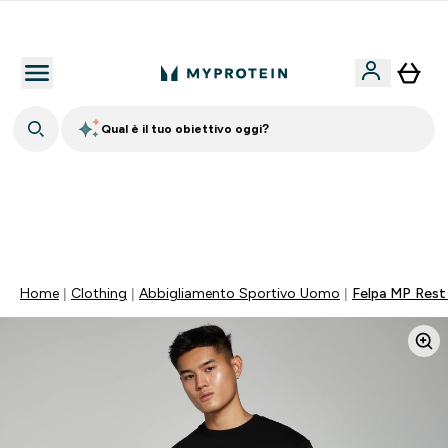
Nuovo Cliente? 15% Extra
Qual è il tuo obiettivo oggi?
15% EXTRA SULLA NUOVA COLLEZIONE DI
ABBIGLIAMENTO | SCADE TRA
0 0
:
0 2
:
5 5
:
3 7
Giorni
Ore
Minuti
Secondi
Home
Clothing
Abbigliamento Sportivo Uomo
Felpa MP Rest