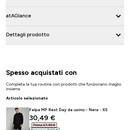
atAGlance
Dettagli prodotto
Spesso acquistati con
Completa la tua routine con prodotti che funzionano meglio
insieme
Articolo selezionato
Felpa MP Rest Day da uomo - Nera - XS
discounted price
30,49 €‎
Prima 37,99 €‎