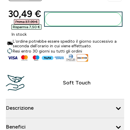
discounted price
30,49 €‎
Aggiungi al carrello
Prima 37,99 €‎
Risparmia 7,50 €‎
In stock
L’ordine potrebbe essere spedito il giorno successivo a
seconda dell’orario in cui viene effettuato.
Resi entro 30 giorni su tutti gli ordini
Soft Touch
Descrizione
Benefici