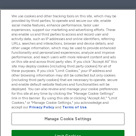
We use cookies and other tracking tools on this site, which may be
provided by third parties, to operate and secure our site, enable
Aiuto & Informazioni
social media features, enhance performance, tailor user
experiences, support our marketing and advertising efforts. These
also enable us and third parties to access and record user and
activity data, such as IP addresses and online identifiers, referring
Prodotti
URLs, searches and interactions, browser and device details, and
other usage information, which may be used to provide enhanced
functionality and personalized experiences, analyze and improve
performance, and reach users with more relevant content and ads
on this site and across third party sites. If you click “Accept All” this
Chi Siamo
site may deploy cookies (including third party cookies) for all of
these purposes. If you click “Limit Cookies,” your IP address and
other browsing information may still be collected but only cookies
(including third party cookies) that are necessary to operate, secure
Fedeltà & Premi
and enable default website features and functionalities will be
deployed. You can also review and manage your cookie preferences
for this site at any time by clicking the “Manage Cookie Settings”
link in this banner. By using this site or clicking "Accept All," "Limit
Cookies," or "Manage Cookie Settings," you acknowledge and
2026 The Hut.com Ltd
accept our
Privacy Policy
and
Terms of Use
.
Manage Cookie Settings