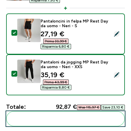
Risparmia 7,50 €‎
Pantaloncini in felpa MP Rest Day
da uomo - Neri - S
discounted price
27,19 €‎
Seleziona questo prodotto - Pantaloncini in felpa MP 
Prima 33,99 €‎
Risparmia 6,80 €‎
Pantaloni da jogging MP Rest Day
da uomo - Neri - XXS
discounted price
35,19 €‎
Seleziona questo prodotto - Pantaloni da jogging MP
Prima 43,99 €‎
Risparmia 8,80 €‎
Totale:
92,87 €‎
Was 115,97 €‎
Save 23,10 €‎
Aggiungi alla tua routine