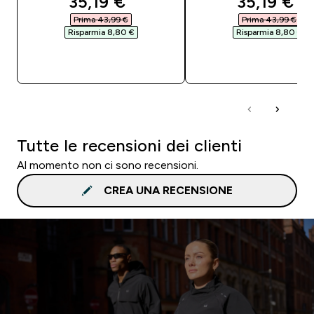
discounted price
discounte
35,19 €‎
35,19 €‎
Prima 43,99 €‎
Prima 43,99 €‎
Risparmia 8,80 €‎
Risparmia 8,80 €‎
ACQUISTO RAPIDO
ACQUISTO RAPI
Tutte le recensioni dei clienti
Al momento non ci sono recensioni.
CREA UNA RECENSIONE