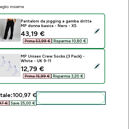
eglio insieme
Pantaloni da jogging a gamba dritta
MP donna basics - Nero - XS
eleziona questo prodotto - Pantaloni da jogging a gamba drit
discounted price
43,19 €‎
Prima 53,99 €‎
Risparmia 10,80 €‎
MP Unisex Crew Socks (3 Pack) -
White - UK 9-11
eleziona questo prodotto - MP Unisex Crew Socks (3 Pack) - 
discounted price
12,79 €‎
Prima 15,99 €‎
Risparmia 3,20 €‎
tale:
100,97 €‎
Aggiungi alla tua routine
7 €‎
Save 25,00 €‎