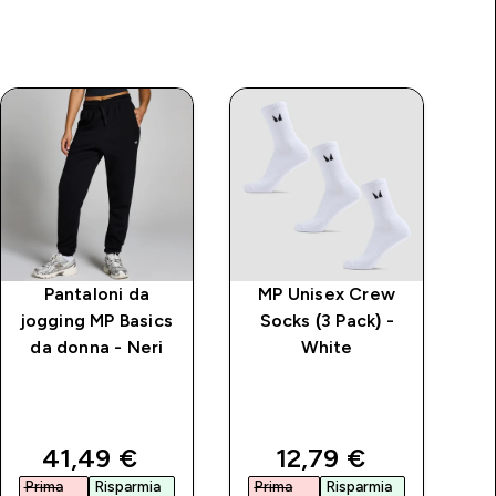
Pantaloni da
MP Unisex Crew
jogging MP Basics
Socks (3 Pack) -
da donna - Neri
White
c
MP
price
discounted price
discounted price
41,49 €‎
12,79 €‎
Prima
Risparmia
Prima
Risparmia
P