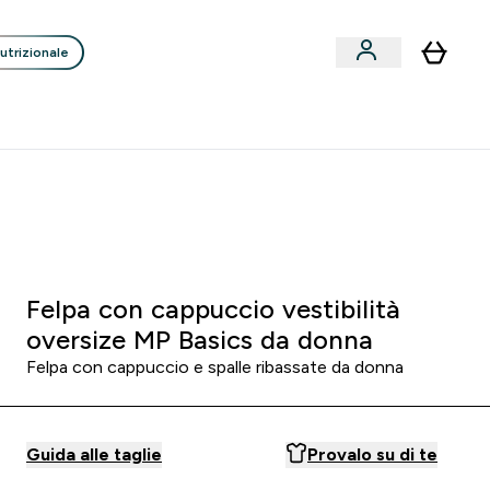
utrizionale
Clienti
Liquidazione
Consigli degli Esperti
nack submenu
i submenu
Enter Consigli de
⌄
p
15€ per ogni Nuovo Amico
0 0
:
0 7
:
0 9
:
5 9
A
Giorni
Ore
Minuti
Secondi
na - Nera
Felpa con cappuccio vestibilità
oversize MP Basics da donna
Felpa con cappuccio e spalle ribassate da donna
Guida alle taglie
Provalo su di te