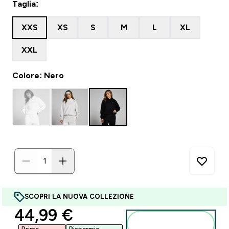
Taglia:
XXS
XS
S
M
L
XL
XXL
Colore: Nero
SCOPRI LA NUOVA COLLEZIONE
discounted price
44,99 €‎
Aggiungi al
carrello