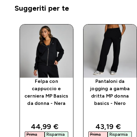
Suggeriti per te
Felpa con
Pantaloni da
cappuccio e
jogging a gamba
ize
cerniera MP Basics
dritta MP donna
nna
da donna - Nera
basics - Nero
o
d price
discounted price
discounted 
44,99 €‎
43,19 €‎
a
Prima
Risparmia
Prima
Risparmia