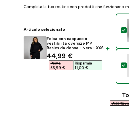
Completa la tua routine con prodotti che funzionano m
Articolo selezionato
S
Felpa con cappuccio
vestibilità oversize MP
Basics da donna - Nera - XXS
discounted price
44,99 €‎
Prima
Risparmia
S
55,99 €‎
11,00 €‎
To
Was 125,9