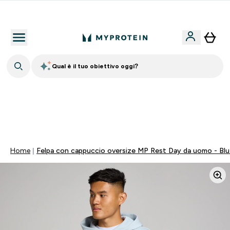
Nuovo Cliente? 15% Extra
Qual è il tuo obiettivo oggi?
60% DI SCONTO SULLA LINEA DI ASHWAGANDHA |
SCADE TRA
0 0
:
0 3
:
2 9
:
3 3
Giorni
Ore
Minuti
Secondi
Home
Felpa con cappuccio oversize MP Rest Day da uomo - Blu 