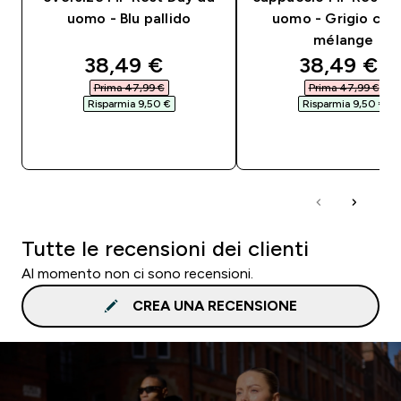
uomo - Blu pallido
uomo - Grigio chia
mélange
discounted price
discounted
38,49 €‎
38,49 €‎
Prima 47,99 €‎
Prima 47,99 €‎
Risparmia 9,50 €‎
Risparmia 9,50 €‎
ACQUISTO RAPIDO
ACQUISTO RAPI
Tutte le recensioni dei clienti
Al momento non ci sono recensioni.
CREA UNA RECENSIONE