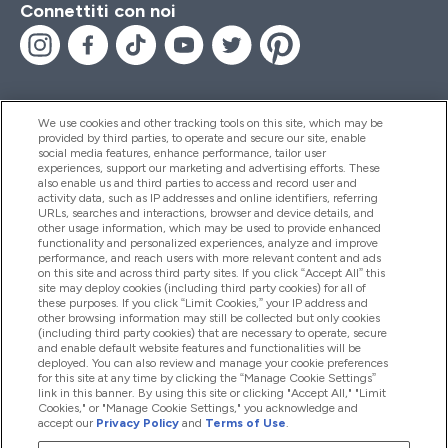
Connettiti con noi
We use cookies and other tracking tools on this site, which may be
provided by third parties, to operate and secure our site, enable
Aiuto & Informazioni
social media features, enhance performance, tailor user
experiences, support our marketing and advertising efforts. These
also enable us and third parties to access and record user and
activity data, such as IP addresses and online identifiers, referring
Prodotti
URLs, searches and interactions, browser and device details, and
other usage information, which may be used to provide enhanced
functionality and personalized experiences, analyze and improve
performance, and reach users with more relevant content and ads
on this site and across third party sites. If you click “Accept All” this
Chi Siamo
site may deploy cookies (including third party cookies) for all of
these purposes. If you click “Limit Cookies,” your IP address and
other browsing information may still be collected but only cookies
(including third party cookies) that are necessary to operate, secure
Fedeltà & Premi
and enable default website features and functionalities will be
deployed. You can also review and manage your cookie preferences
for this site at any time by clicking the “Manage Cookie Settings”
link in this banner. By using this site or clicking "Accept All," "Limit
Cookies," or "Manage Cookie Settings," you acknowledge and
2026 The Hut.com Ltd
accept our
Privacy Policy
and
Terms of Use
.