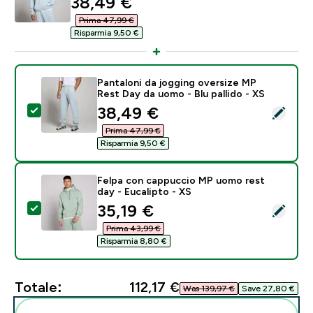
discounted price
38,49 €‎
Prima 47,99 €‎
Risparmia 9,50 €‎
Pantaloni da jogging oversize MP
Rest Day da uomo - Blu pallido - XS
discounted price
38,49 €‎
Seleziona questo prodotto - Pantaloni da jogging over
Prima 47,99 €‎
Risparmia 9,50 €‎
Felpa con cappuccio MP uomo rest
day - Eucalipto - XS
discounted price
35,19 €‎
Seleziona questo prodotto - Felpa con cappuccio MP 
Prima 43,99 €‎
Risparmia 8,80 €‎
Totale:
112,17 €‎
Was 139,97 €‎
Save 27,80 €‎