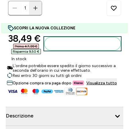
SCOPRI LA NUOVA COLLEZIONE
discounted price
38,49 €‎
Aggiungi al carrello
Prima 47,99 €‎
Risparmia 9,50 €‎
In stock
L’ordine potrebbe essere spedito il giorno successivo a
seconda dell’orario in cui viene effettuato.
Resi entro 30 giorni su tutti gli ordini
Opzione compra ora paga dopo
Visualizza tutto
Descrizione