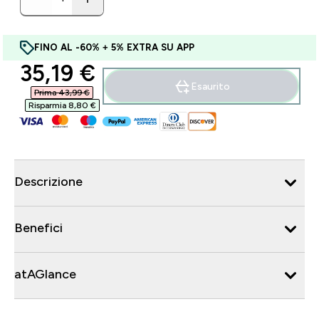
FINO AL -60% + 5% EXTRA SU APP
discounted price
35,19 €‎
Esaurito
Prima 43,99 €‎
Risparmia 8,80 €‎
Descrizione
Benefici
atAGlance