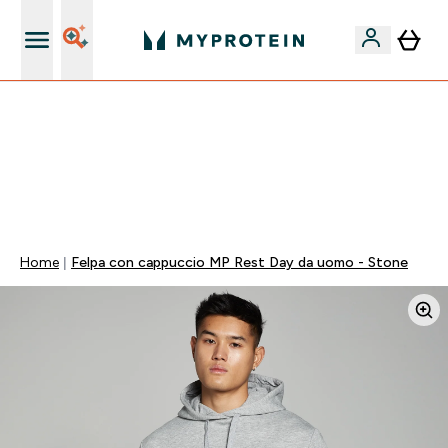
Nuovo Cliente? 15% Extra
💥 50% DI SCONTO SU CREATINA & SELEZIONATI + 5%
EXTRA SU APP | SCADE TRA
0 0
:
1 5
:
4 6
:
1 9
Giorni
Ore
Minuti
Secondi
Home
Felpa con cappuccio MP Rest Day da uomo - Stone