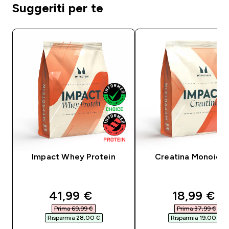
Suggeriti per te
Impact Whey Protein
Creatina Monoidra
discounted price
discounte
41,99 €‎
18,99 €‎
Prima 69,99 €‎
Prima 37,99 €‎
Risparmia 28,00 €‎
Risparmia 19,00 €‎