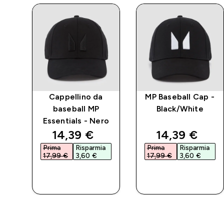
Cappellino da
MP Baseball Cap -
baseball MP
Black/White
Essentials - Nero
d price
discounted price
discounted 
14,39 €‎
14,39 €‎
a
Prima
Risparmia
Prima
Risparmia
17,99 €‎
3,60 €‎
17,99 €‎
3,60 €‎
ACQUISTO
ACQUISTO
RAPIDO
RAPIDO