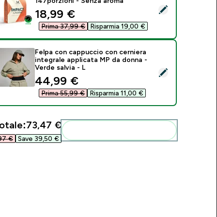
147porzioni - Senza aroma
eleziona questo prodotto - Creatina Monoidrato - 500g - 147
discounted price
18,99 €‎
Prima 37,99 €‎
Risparmia 19,00 €‎
Felpa con cappuccio con cerniera
integrale applicata MP da donna -
Verde salvia - L
eleziona questo prodotto - Felpa con cappuccio con cerniera i
discounted price
44,99 €‎
Prima 55,99 €‎
Risparmia 11,00 €‎
otale:
73,47 €‎
Aggiungi alla tua routine
97 €‎
Save 39,50 €‎