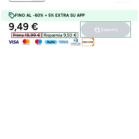
FINO AL -60% + 5% EXTRA SU APP
discounted price
9,49 €‎
Esaurito
Prima 18,99 €‎
Risparmia 9,50 €‎