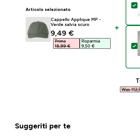
S
Articolo selezionato
Cappello Applique MP -
Verde salvia scuro
discounted price
9,49 €‎
Prima
Risparmia
S
18,99 €‎
9,50 €‎
T
Was 112,
Suggeriti per te