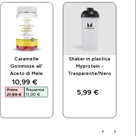
Caramelle
Shaker in plastica
Gommose all'
Myprotein -
Aceto di Mele
Trasparente/Nero
price
discounted price
10,99 €‎
Prima
Risparmia
P
5,99 €‎
21,99 €‎
11,00 €‎
1
ACQUISTO
ACQUISTO
RAPIDO
RAPIDO