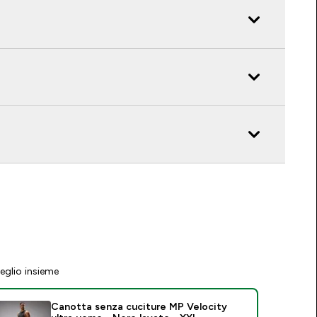
eglio insieme
Canotta senza cuciture MP Velocity