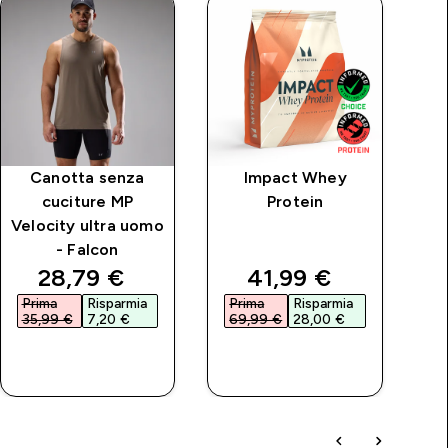
Canotta senza
Impact Whey
Ca
cuciture MP
Protein
MP
Velocity ultra uomo
- Falcon
price
discounted price
discounted price
28,79 €‎
41,99 €‎
Prima
Risparmia
Prima
Risparmia
P
35,99 €‎
7,20 €‎
69,99 €‎
28,00 €‎
4
ACQUISTO
ACQUISTO
RAPIDO
RAPIDO