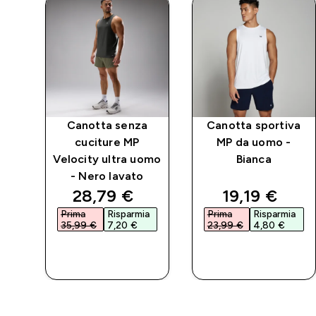
Canotta senza
Canotta sportiva
io
cuciture MP
MP da uomo -
a
Velocity ultra uomo
Bianca
- Nero lavato
d price
discounted price
discounted 
28,79 €‎
19,19 €‎
a
Prima
Risparmia
Prima
Risparmia
35,99 €‎
7,20 €‎
23,99 €‎
4,80 €‎
ACQUISTO
ACQUISTO
RAPIDO
RAPIDO