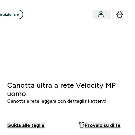
utrizionale
Clienti
Liquidazione
Consigli degli Esperti
nack submenu
i submenu
Enter Consigli de
⌄
p
15€ per ogni Nuovo Amico
:
0 4
:
4 7
:
3 6
Ore
Minuti
Secondi
Canotta ultra a rete Velocity MP
uomo
Canotta a rete leggera con dettagli riflettenti
Guida alle taglie
Provalo su di te