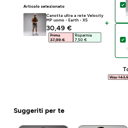
S
Articolo selezionato
Canotta ultra a rete Velocity
MP uomo - Earth - XS
discounted price
30,49 €‎
Prima
Risparmia
S
37,99 €‎
7,50 €‎
T
Was 143,9
Suggeriti per te