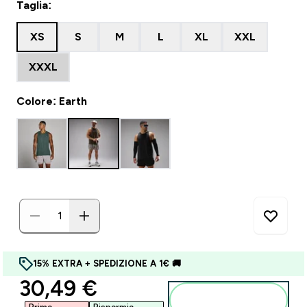
Taglia:
XS
S
M
L
XL
XXL
XXXL
Colore: Earth
15% EXTRA + SPEDIZIONE A 1€ 🚚
discounted price
30,49 €‎
Aggiungi al
carrello